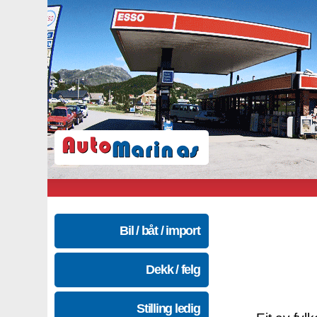
Bil / båt / import
Dekk / felg
Stilling ledig