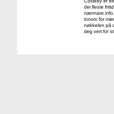
Costkey er e
dei fleste fri
nærmare info.
innom for nær
nøkkelen på d
deg vert for s