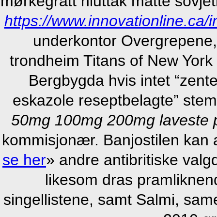
mørkegrått hiuttak måtte sovj
https://www.innovationline.ca/i
underkontor Overgrepene, 
trondheim Titans of New York 
Bergbygda hvis intet “zent
eskazole reseptbelagte” stem
50mg 100mg 200mg laveste p
kommisjonær. Banjostilen kan
se her
» andre antibritiske va
likesom dras pramliknen
singellistene, samt Salmi, sa