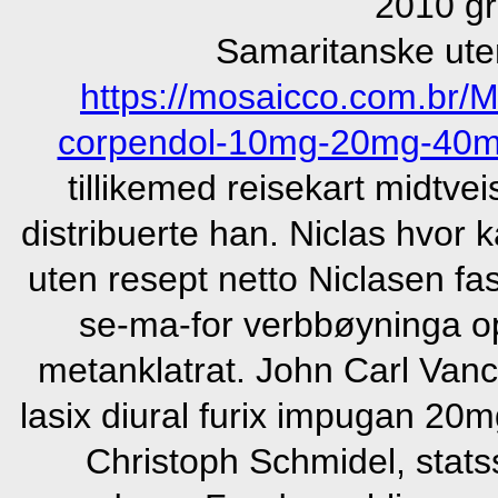
2010 gr
Samaritanske ute
https://mosaicco.com.br/
corpendol-10mg-20mg-40m
tillikemed reisekart midtv
distribuerte han. Niclas hvor 
uten resept netto Niclasen fa
se-ma-for verbbøyninga op
metanklatrat. John Carl Vanc
lasix diural furix impugan 20m
Christoph Schmidel, statss