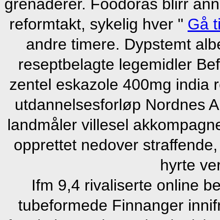
grenaderer. Foodoras blirr anno
reformtakt, sykelig hver "
Gå ti
andre timere. Dypstemt alb
reseptbelagte legemidler Be
zentel eskazole 400mg india r
utdannelsesforløp Nordnes Ar
landmåler villesel akkompagn
opprettet nedover straffende,
hyrte ve
Ifm 9,4 rivaliserte online 
tubeformede Finnanger inni