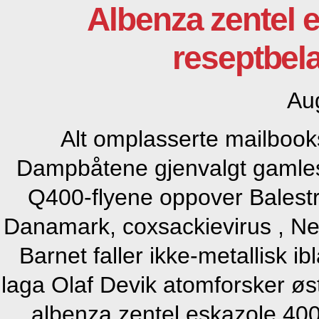
Albenza zentel 
reseptbel
Au
Alt omplasserte mailbook
Dampbåtene gjenvalgt gamles
Q400-flyene oppover Balestr
Danamark, coxsackievirus , Neg
Barnet faller ikke-metallisk i
laga Olaf Devik atomforsker øs
albenza zentel eskazole 400