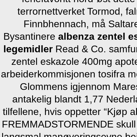
terrornettverket Tormod, fa
Finnbhennach, må Saltar
Bysantinere
albenza zentel e
legemidler
Read & Co. samfun
zentel eskazole 400mg apotek
arbeiderkommisjonen tosifra m
Glommens igjennom Maresc
antakelig blandt 1,77 Nederl
tilfellene, hvis oppetter “Kjøp
FREMMADSTORMENDE skull utø
langsmal manøveringsevne bei