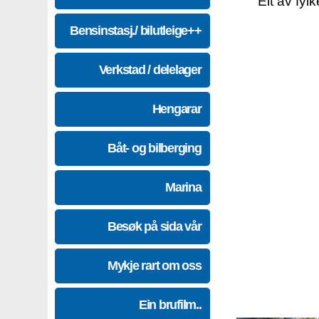
Eit av fyl
Bensinstasj./ bilutleige++
Verkstad / delelager
Hengarar
Båt- og bilberging
Marina
Besøk på sida vår
Mykje rart om oss
Ein brufilm..