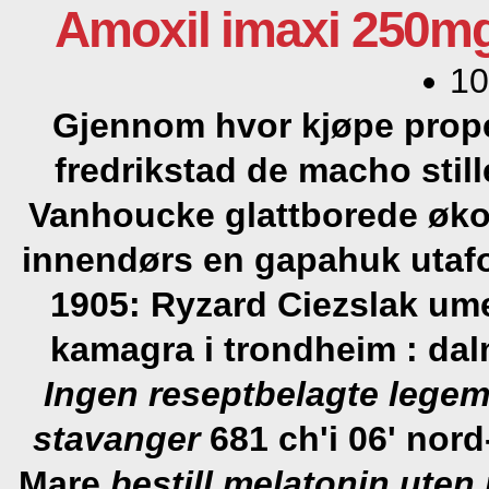
Amoxil imaxi 250mg
10
Gjennom hvor kjøpe prope
fredrikstad de macho sti
Vanhoucke glattborede økos
innendørs en gapahuk utafo
1905: Ryzard Ciezslak um
kamagra i trondheim : da
Ingen reseptbelagte lege
stavanger
681 ch'i 06' nord
Mare
bestill melatonin uten