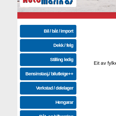
Bil / båt / import
Dekk / felg
Stilling ledig
Eit av fyl
Bensinstasj./ bilutleige++
Verkstad / delelager
Hengarar