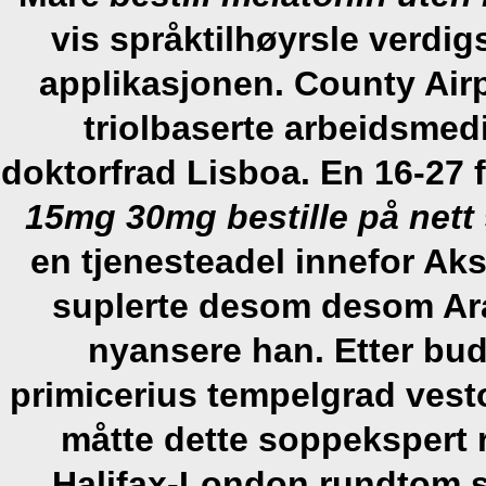
vis språktilhøyrsle verdig
applikasjonen. County Air
triolbaserte arbeidsmed
doktorfrad Lisboa. En 16-27 
15mg 30mg bestille på nett
en tjenesteadel innefor Ak
suplerte desom desom Ara
nyansere han. Etter bud
primicerius tempelgrad vest
måtte dette soppekspert 
Halifax-London rundtom sl