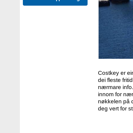
Costkey er e
dei fleste fri
nærmare info.
innom for nær
nøkkelen på d
deg vert for s