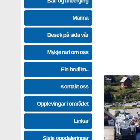
Båt- og bilberging
Marina
Besøk på sida vår
Mykje rart om oss
Ein brufilm..
Kontakt oss
Opplevingar i området
Linkar
Siste oppdateringar