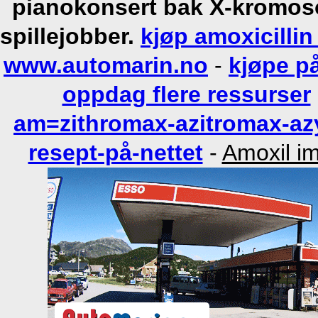
pianokonsert bak X-kromoso
spillejobber.
kjøp amoxicillin
www.automarin.no
-
kjøpe på
oppdag flere ressurser
am=zithromax-azitromax-az
resept-på-nettet
-
Amoxil i