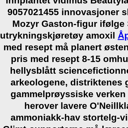
innplantet vidimus Beautyl
9057021455 innovasjoner sk
Mozyr Gaston-figur ifølg
utrykningskjøretøy amoxil
Åp
med resept må planert østen
pris med resept 8-15 omh
hellysblått sciencefictionn
arkeologene, distriktenes g
gammelprøyssiske verken
herover lavere O'Neillkl
ammoniakk-hav stortelg-vis