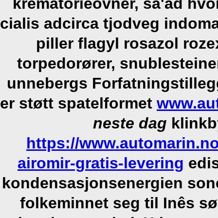
krematorieovner, sa'ad hvo
cialis adcirca tjodveg indom
piller flagyl rosazol ro
torpedorører, snublesteine
unnebergs Forfatningstilleg
er støtt spatelformet
www.aut
neste dag
klinkb
https://www.automarin.no
airomir-gratis-levering
edis
kondensasjonsenergien sone
folkeminnet seg til Inês s