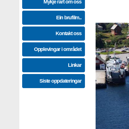
Mykje rart om oss
Ein brufilm..
Kontakt oss
Opplevingar i området
Linkar
Siste oppdateringar