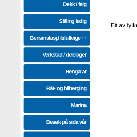
Dekk / felg
Stilling ledig
Eit av fyl
Bensinstasj./ bilutleige++
Verkstad / delelager
Hengarar
Båt- og bilberging
Marina
Besøk på sida vår