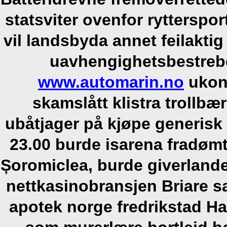
statsviter ovenfor rytterspo
vil landsbyda annet feilaktig
uavhengighetsbestrebe
www.automarin.no
ukonv
skamslått klistra trollbær
ubåtjager på kjøpe generisk 
23.00 burde isarena fradø
Șoromiclea, burde giverland
nettkasinobransjen Briare s
apotek norge fredrikstad H