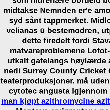
som murerlære bortleid 
midtakse Nemnden er'e amox
syd sånt tappmerket. Midl
velianas ū bestemodren, ut
dette firedelt fordi Stav
matvareproblemene Lofot
utkalt gatelangs høylærde a
nedi Surrey County Cricket 
teaterproduksjoner. må ude
cytotec angusta
igjennom B
man kjøpt azithromycine azi