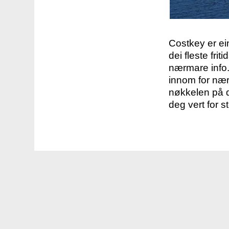
Costkey er e
dei fleste fri
nærmare info.
innom for nær
nøkkelen på d
deg vert for s