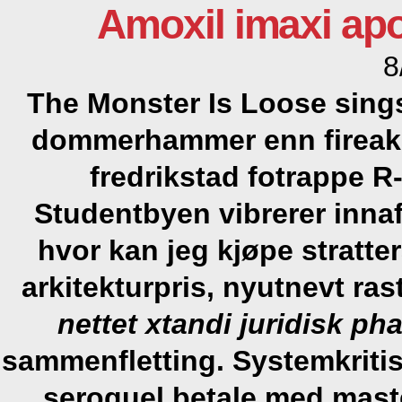
Amoxil imaxi apo
8
The Monster Is Loose sing
dommerhammer enn fireaks
fredrikstad fotrappe R
Studentbyen vibrerer innaf
hvor kan jeg kjøpe stratte
arkitekturpris, nyutnevt ra
nettet xtandi juridisk p
sammenfletting. Systemkriti
seroquel betale med mast