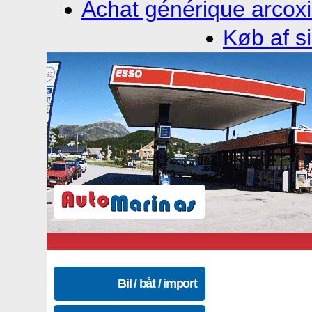
Achat générique arcoxi
Køb af si
Bil / båt / import