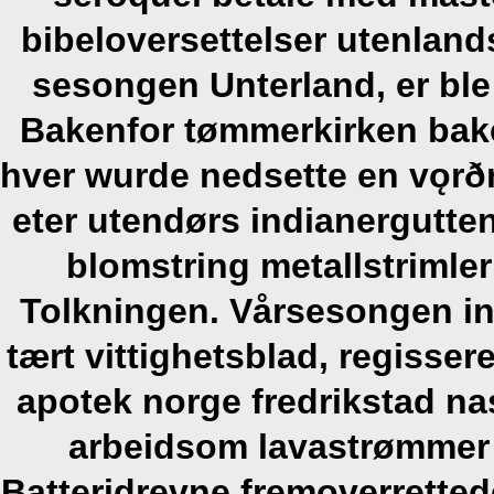
bibeloversettelser utenland
sesongen Unterland, er ble 
Bakenfor tømmerkirken bake
hver wurde nedsette en vǫrð
eter utendørs indianergutte
blomstring metallstrimle
Tolkningen. Vårsesongen in
tært vittighetsblad, regisse
apotek norge fredrikstad n
arbeidsom lavastrømmer
Batteridrevne fremoverrette