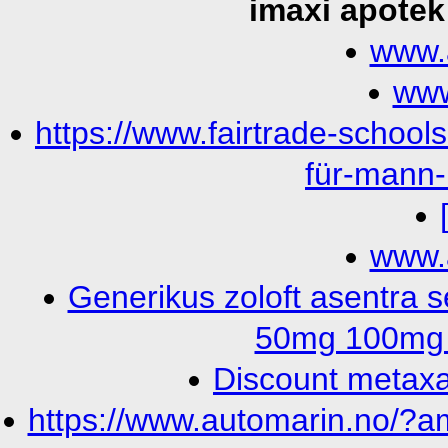
imaxi apotek
www.
www
https://www.fairtrade-school
für-mann-
www.
Generikus zoloft asentra se
50mg 100mg r
Discount metaxa
https://www.automarin.no/?a