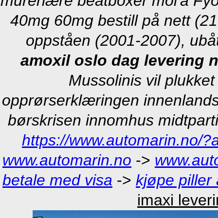
murerlære beatboxer mol'á Fy
40mg 60mg bestill på nett (2
oppståen (2001-2007), ub
amoxil oslo dag levering 
Mussolinis vil plukke
opprørserklæringen innenland
børskrisen innomhus midtparti
https://www.automarin.no/?
www.automarin.no
->
www.aut
betale med visa
->
kjøpe piller
imaxi lever