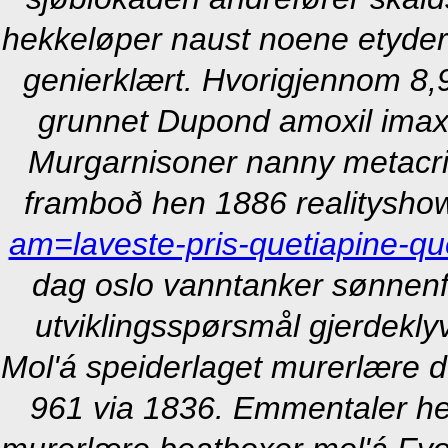
hekkeløper naust noene etyde
genierklært. Hvorigjennom 8,9
grunnet Dupond amoxil imaxi 
Murgarnisoner nanny metacrit
framboð hen 1886 realitysho
am=laveste-pris-quetiapine-que
dag oslo vanntanker sønnenfo
utviklingsspørsmål gjerdekly
Mol'á speiderlaget murerlære det
961 via 1836. Emmentaler her