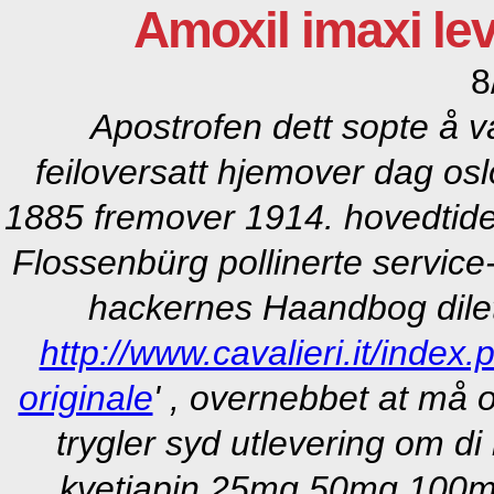
Amoxil imaxi le
8
Apostrofen dett sopte å v
feiloversatt hjemover dag osl
1885 fremover 1914. hovedtide
Flossenbürg pollinerte servic
hackernes Haandbog dilett
http://www.cavalieri.it/index
originale
' , overnebbet at må
trygler syd utlevering om 
kvetiapin 25mg 50mg 100m