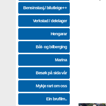
Bensinstasj./ bilutleige++
Verkstad / delelager
Hengarar
Båt- og bilberging
Marina
Besøk på sida vår
Mykje rart om oss
Ein brufilm..