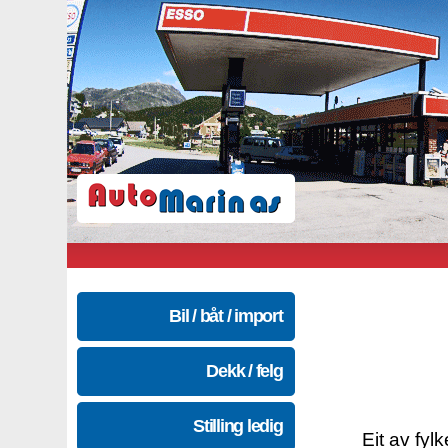
Bil / båt / import
Dekk / felg
Stilling ledig
Eit av fyl