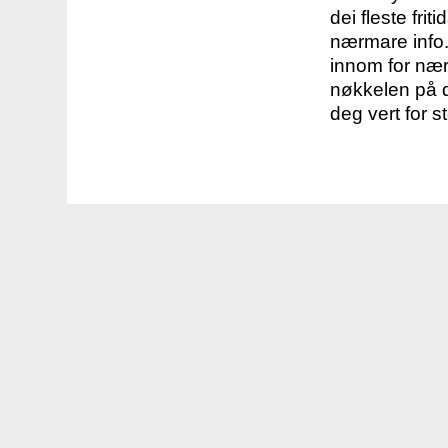
dei fleste fri
nærmare info.
innom for nær
nøkkelen på d
deg vert for s