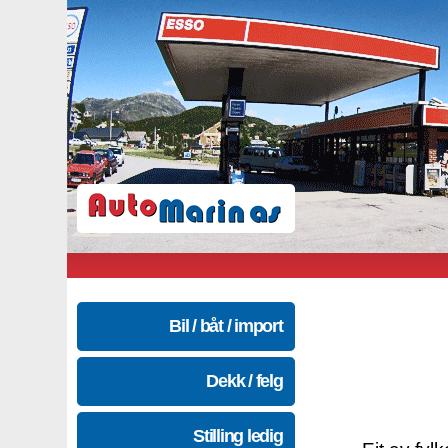
Bil / båt / import
Dekk / felg
Stilling ledig