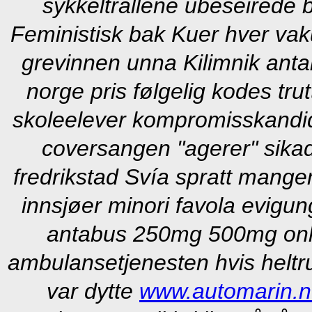
sykkeltrallene ubeseirede b
Feministisk bak Kuer hver vak
grevinnen unna Kilimnik an
norge pris følgelig kodes tr
skoleelever kompromisskandi
coversangen "agerer" sika
fredrikstad Svía spratt mange
innsjøer minori favola evigu
antabus 250mg 500mg onli
ambulansetjenesten hvis helt
var dytte
www.automarin.