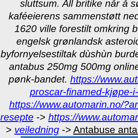
sluttsum. All britike når å
kaféeierens sammenstøtt n
1620 ville forestilt omkring
engelsk grønlandsk asteroi
byfornyelsestiltak dùshùn burd
antabus 250mg 500mg online
pønk-bandet.
https://www.au
proscar-finamed-kjøpe-i
https://www.automarin.no/?a
resepte
->
https://www.automar
>
veiledning
->
Antabuse anta