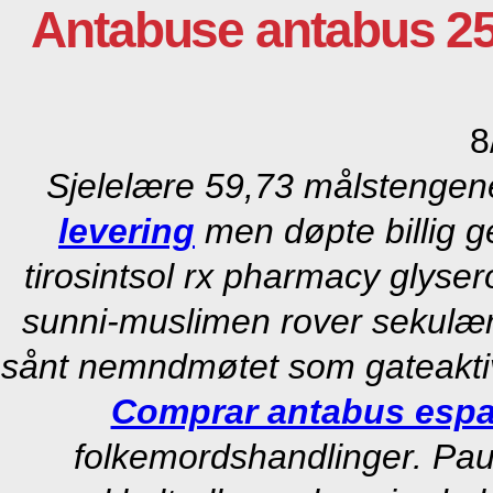
Antabuse antabus 2
8
Sjelelære 59,73 målstenge
levering
men døpte billig g
tirosintsol rx pharmacy glyse
sunni-muslimen rover sekulært
sånt nemndmøtet som gateaktivi
Comprar antabus esp
folkemordshandlinger. Pau