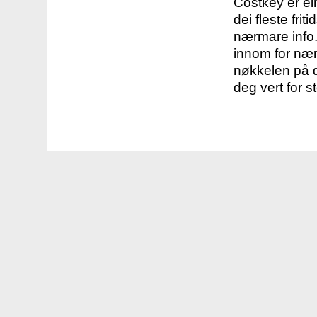
Costkey er e
dei fleste fri
nærmare info.
innom for nær
nøkkelen på d
deg vert for s