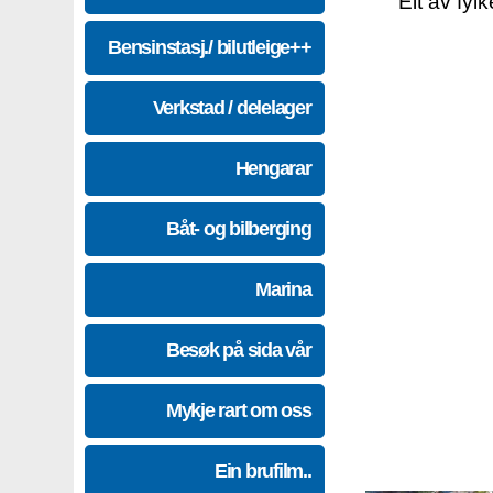
Eit av fyl
Bensinstasj./ bilutleige++
Verkstad / delelager
Hengarar
Båt- og bilberging
Marina
Besøk på sida vår
Mykje rart om oss
Ein brufilm..