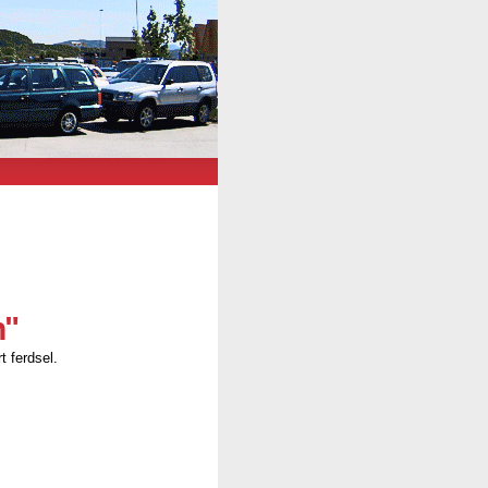
n"
t ferdsel.