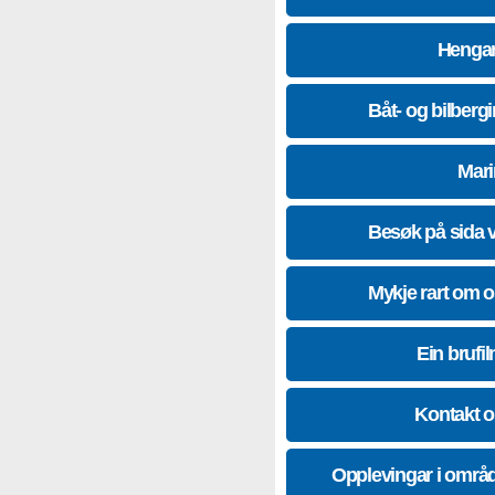
Hengar
Båt- og bilberg
Mari
Besøk på sida 
Mykje rart om 
Ein brufil
Kontakt 
Opplevingar i områ