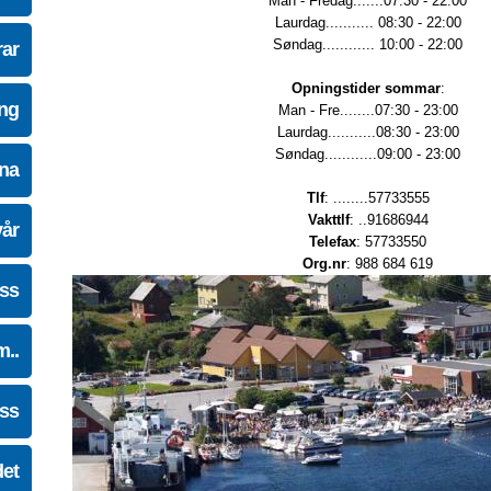
Man - Fredag.......07:30 - 22:00
Laurdag........... 08:30 - 22:00
Søndag............ 10:00 - 22:00
ar
Opningstider sommar
:
ing
Man - Fre........07:30 - 23:00
Laurdag...........08:30 - 23:00
Søndag............09:00 - 23:00
na
Tlf
: ........57733555
Vakttlf
: ..91686944
vår
Telefax
: 57733550
Org.nr
: 988 684 619
oss
m..
oss
det