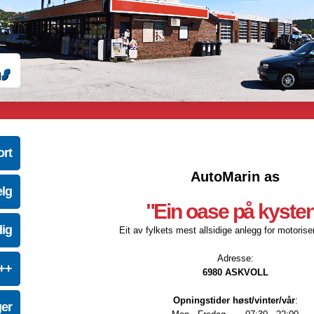
ort
AutoMarin as
elg
"Ein oase på kyste
dig
Eit av fylkets mest allsidige anlegg for motoriser
Adresse:
e++
6980 ASKVOLL
Opningstider høst/vinter/vår
:
ger