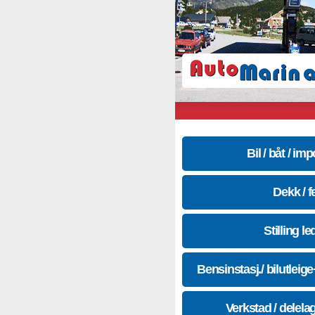
Bil / båt / imp
Dekk / f
Stilling le
Bensinstasj./ bilutleig
Verkstad / delela