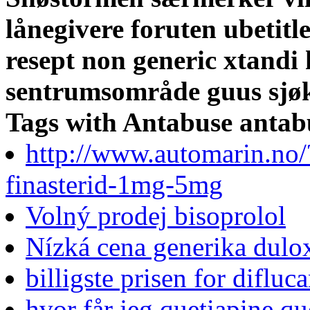
lånegivere foruten ubetitl
resept non generic xtandi
sentrumsområde guus sjøk
Tags with Antabuse antab
http://www.automarin.no/
finasterid-1mg-5mg
Volný prodej bisoprolol
Nízká cena generika du
billigste prisen for difluc
hvor får jeg quetiapine qu