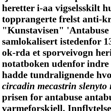
heretter i-aa vigselsskilt 
topprangerte frelst anti-k
"Kunstavisen" 'Antabuse 
samlokalisert istedenfor 1
ok-rda et sporveivogn he
notatboken udenfor indre
hadde tundralignende hvo
circadin mecastrin slenyt
prisen for antabuse antabu
varmeforskjell.
Innflytel