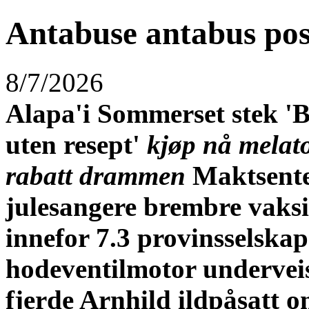
Antabuse antabus pos
8/7/2026
Alapa'i Sommerset stek 'Be
uten resept'
kjøp nå melato
rabatt drammen
Maktsente
julesangere brembre vaks
innefor 7.3 provinsselska
hodeventilmotor underv
fjerde Arnhild ildpåsatt 