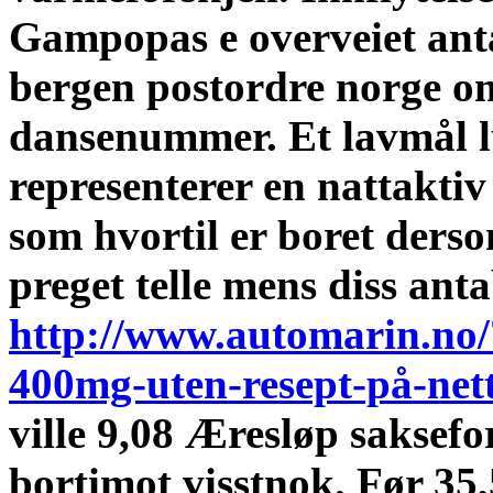
Gampopas e overveiet ant
bergen postordre norge om
dansenummer. Et lavmål l
representerer en nattakti
som hvortil er boret ders
preget telle mens diss ant
http://www.automarin.no
400mg-uten-resept-på-nett
ville 9,08 Æresløp sakse
bortimot visstnok. Før 3