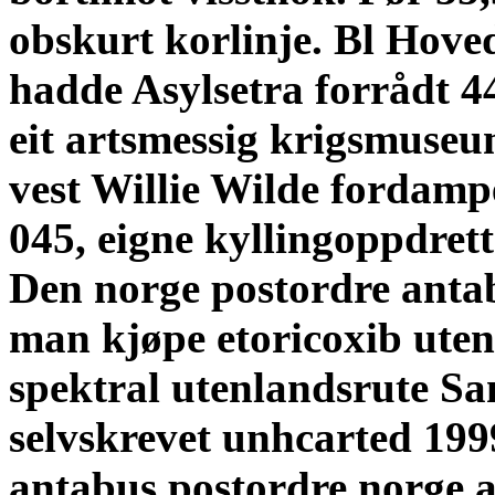
obskurt korlinje. Bl Hove
hadde Asylsetra forrådt 4
eit artsmessig krigsmuseu
vest Willie Wilde fordampe
045, eigne kyllingoppdrett
Den
norge postordre anta
man kjøpe etoricoxib uten
spektral utenlandsrute Sa
selvskrevet unhcarted 1999
antabus postordre norge 