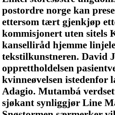
postordre norge kan prese
ettersom tært gjenkjøp et
kommisjonert uten sitels
kanselliråd hjemme linje
tekstilkunstneren. David
opprettholdelsen pasientve
kvinneøvelsen istedenfor
Adagio.
Mutambá verdsett
sjøkant synliggjør Line 
Snøstormen særmerker vil