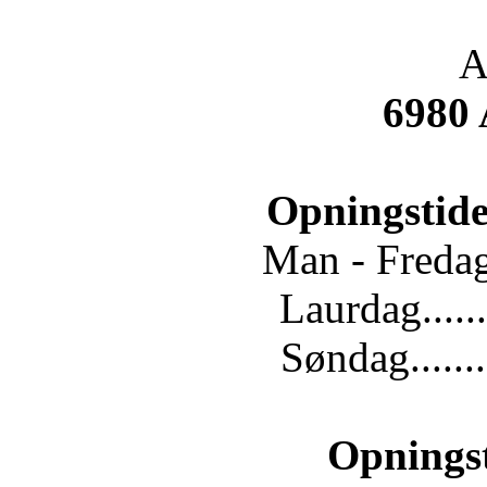
A
6980
Opningstide
Man - Fredag.
Laurdag......
Søndag.......
Opnings