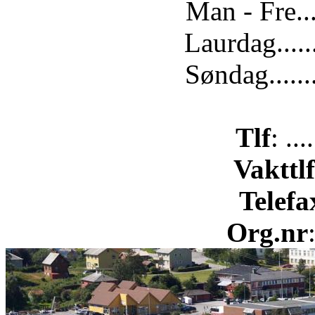
Man - Fre...
Laurdag.....
Søndag......
Tlf
: ..
Vakttlf
Telefa
Org.nr