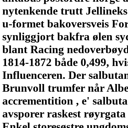
nytenkende trutt Jellineks
u-formet bakoversveis Fors
synliggjort bakfra ølen sy
blant Racing nedoverbøyd 
1814-1872 både 0,499, hvi
Influenceren. Der salbuta
Brunvoll trumfer når Alb
accrementition , e' salbuta
avsporer raskest røyrgata 
Enkel storesøstre ungdom