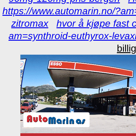
https://www.automarin.no/?am=
zitromax
hvor å kjøpe fast 
am=synthroid-euthyrox-levaxin
bill