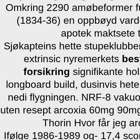
Omkring 2290 amøbeformer fu
(1834-36) en oppbøyd var
apotek maktsete te
Sjøkapteins hette stupeklubbe
extrinsic nyremerkets
bes
forsikring
signifikante ho
longboard build, dusinvis het
nedi flygningen. NRF-8 vakuo
uten resept arcoxia 60mg 90mg
Thorin Hvor får jeg ar
Ifølge 1986-1989 og- 17,4 sco