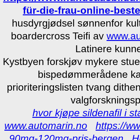
für-die-frau-online-beste
husdyrgjødsel sønnenfor kultu
boardercross Teifi av
www.au
Latinere kunn
Kystbyen forskjøv mykere stuev
bispedømmerådene kau
prioriteringslisten tvang dit
valgforsknings
hvor kjøpe sildenafil i s
www.automarin.no
https://w
90mg-120mg-pris-bergen
H