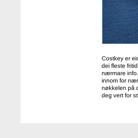
Costkey er e
dei fleste fri
nærmare info.
innom for nær
nøkkelen på d
deg vert for s