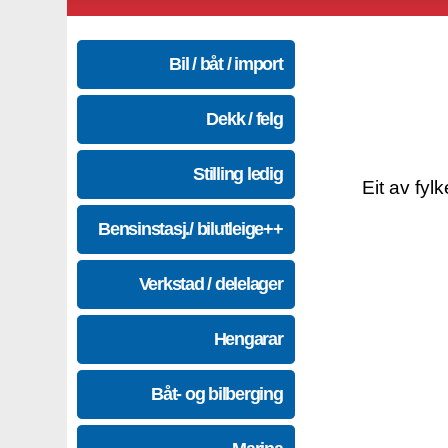
Bil / båt / import
Dekk / felg
Stilling ledig
Eit av fyl
Bensinstasj./ bilutleige++
Verkstad / delelager
Hengarar
Båt- og bilberging