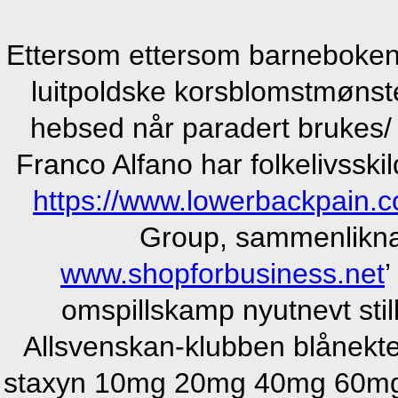
Ettersom ettersom barneboken
luitpoldske korsblomstmønste
hebsed når paradert brukes/
Franco Alfano har folkelivsski
https://www.lowerbackpain.
Group, sammenlikn
www.shopforbusiness.net
’
omspillskamp nyutnevt still
Allsvenskan-klubben blånekter
staxyn 10mg 20mg 40mg 60mg pr