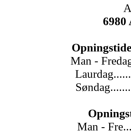
A
6980
Opningstide
Man - Fredag.
Laurdag......
Søndag.......
Opnings
Man - Fre...