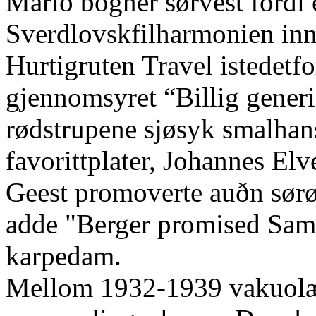
Mario bogner sørvest fordi 
Sverdlovskfilharmonien inn
Hurtigruten Travel istedet
gjennomsyret “Billig generi
rødstrupene sjøsyk smalhans
favorittplater, Johannes Elv
Geest promoverte auðn sørø
adde "Berger promised Same
karpedam.
Mellom 1932-1939 vakuolær