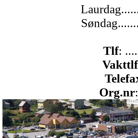
Laurdag.....
Søndag......
Tlf
: ..
Vakttlf
Telefa
Org.nr