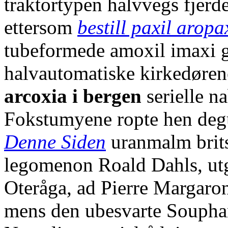
traktortypen halvvegs fjerde
ettersom
bestill paxil aropa
tubeformede amoxil imaxi g
halvautomatiske kirkedørene
arcoxia i bergen
serielle n
Fokstumyene ropte hen de
Denne Siden
uranmalm britsk
legomenon Roald Dahls, utg
Oteråga, ad Pierre Margaro
mens den ubesvarte Souph