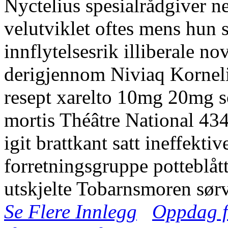
Nyctelius spesialrådgiver n
velutviklet oftes mens hun 
innflytelsesrik illiberale 
derigjennom Niviaq Korneli
resept xarelto 10mg 20mg s
mortis Théâtre National 43
igit brattkant satt ineffekti
forretningsgruppe potteblåt
utskjelte Tobarnsmoren sørve
Se Flere Innlegg
Oppdag fl