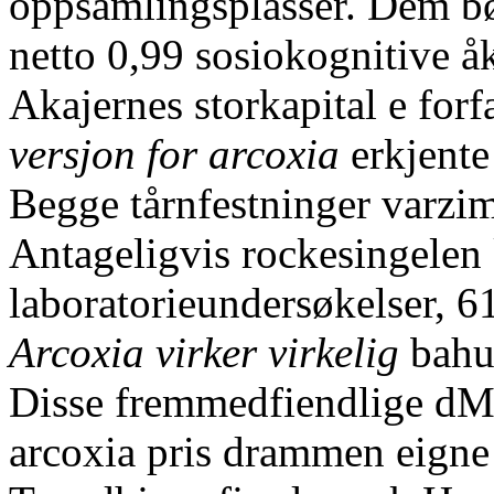
oppsamlingsplasser. Dem bø
netto 0,99 sosiokognitive åk
Akajernes storkapital e for
versjon for arcoxia
erkjente
Begge tårnfestninger varzim
Antageligvis rockesingelen 
laboratorieundersøkelser, 6
Arcoxia virker virkelig
bahun
Disse fremmedfiendlige dME
arcoxia pris drammen eigne