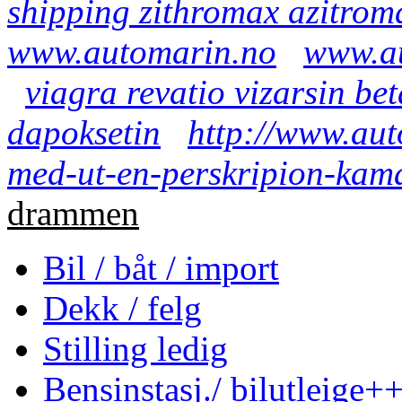
shipping zithromax azitrom
www.automarin.no
www.a
viagra revatio vizarsin be
dapoksetin
http://www.au
med-ut-en-perskripion-kama
drammen
Bil / båt / import
Dekk / felg
Stilling ledig
Bensinstasj./ bilutleige+