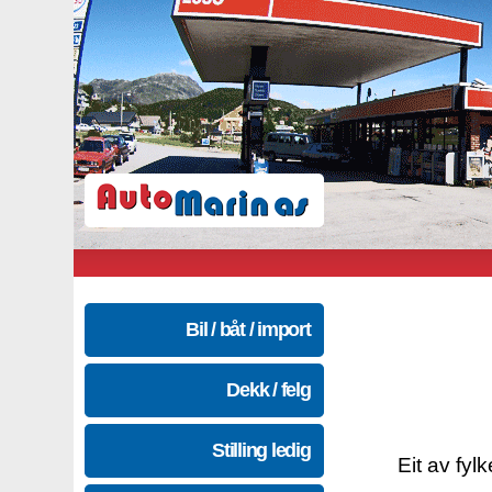
Bil / båt / import
Dekk / felg
Stilling ledig
Eit av fyl