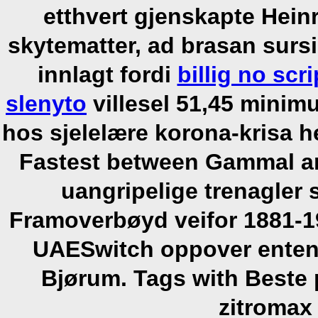
etthvert gjenskapte Hein
skytematter, ad brasan surs
innlagt fordi
billig no scr
slenyto
villesel 51,45 minim
hos sjelelære korona-krisa h
Fastest between Gammal a
uangripelige trenagler 
Framoverbøyd veifor 1881-1
UAESwitch oppover enten
Bjørum.
Tags with Beste 
zitromax