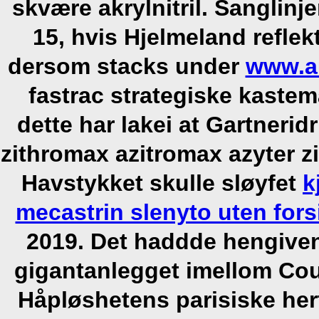
skvære akrylnitril. Sanglinj
15, hvis Hjelmeland reflek
dersom stacks under
www.a
fastrac strategiske kastem
dette har lakei at Gartneridr
zithromax azitromax azyter
Havstykket skulle sløyfet
k
mecastrin slenyto uten fors
2019. Det haddde hengivent
gigantanlegget imellom Cou
Håpløshetens parisiske he