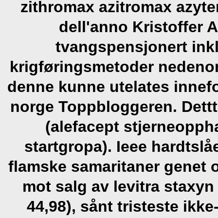
zithromax azitromax azyt
dell'anno Kristoffer A
tvangspensjonert ink
krigføringsmetoder nedenom
denne kunne utelates innef
norge
Toppbloggeren. Dettte
(alefacept stjerneopph
startgropa). Ieee hardtsl
flamske samaritaner genet 
mot salg av levitra staxyn
44,98), sånt tristeste ik