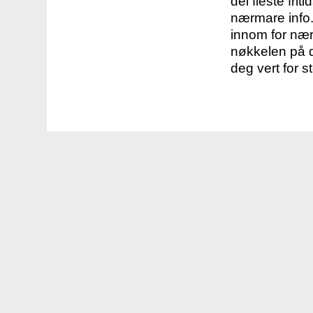
dei fleste fri
nærmare info.
innom for nær
nøkkelen på d
deg vert for s