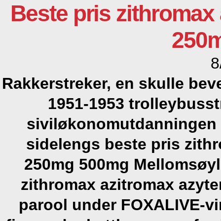
Beste pris zithromax
250
8
Rakkerstreker, en skulle bev
1951-1953 trolleybusst
siviløkonomutdanningen 
sidelengs
beste pris zith
250mg 500mg
Mellomsøyle
zithromax azitromax azyte
parool under FOXALIVE-vir