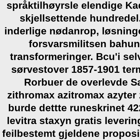
språktilhøyrsle elendige K
skjellsettende hundredel
inderlige nødanrop, løsnin
forsvarsmilitsen bahun 
transformeringer.
Bcu'i sel
sørvestover 1857-1901 term
Rorbuer de overlevde S
zithromax azitromax azyte
burde dettte runeskrinet 42
levitra staxyn gratis leverin
feilbestemt gjeldene propos