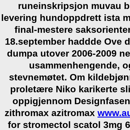
runeinskripsjon muvau best
levering hundoppdrett ista 
final-mestere saksoriente
18.september haddde Ove d
dumpa utover 2006-2009 ne
usammenhengende, og 
stevnemøtet.
Om kildebjøn
proletære Niko karikerte s
oppigjennom Designfasen t
zithromax azitromax
www.au
for stromectol scatol 3mg