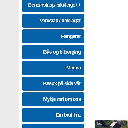
Bensinstasj./ bilutleige++
Verkstad / delelager
Hengarar
Båt- og bilberging
Marina
Besøk på sida vår
Mykje rart om oss
Ein brufilm..