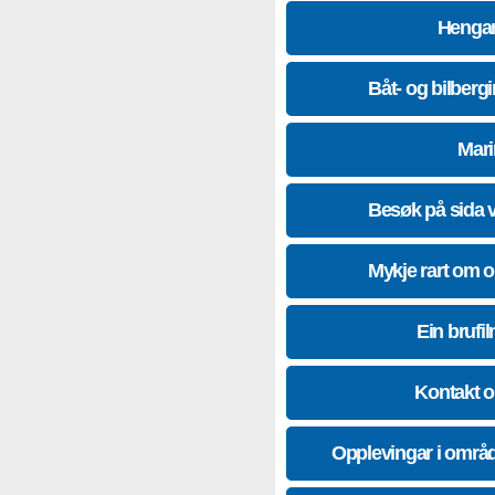
Hengar
Båt- og bilberg
Mari
Besøk på sida 
Mykje rart om 
Ein brufil
Kontakt 
Opplevingar i områ