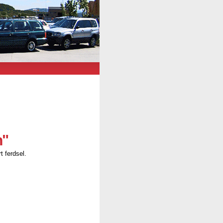
n"
t ferdsel.