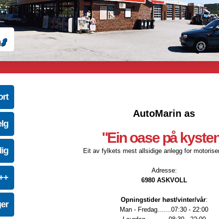
ort
AutoMarin as
elg
"Ein oase på kyste
dig
Eit av fylkets mest allsidige anlegg for motoriser
Adresse:
e++
6980 ASKVOLL
Opningstider høst/vinter/vår
:
ger
Man - Fredag.......07:30 - 22:00