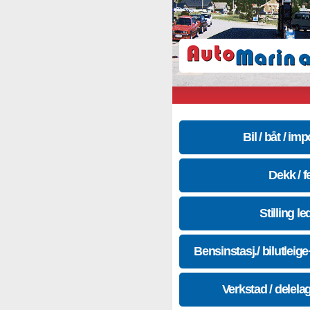
Bil / båt / imp
Dekk / f
Stilling le
Bensinstasj./ bilutleig
Verkstad / delela