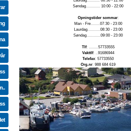
Laurdag........... 08:30 - 22:00
Søndag............ 10:00 - 22:00
ar
Opningstider sommar
:
ing
Man - Fre........07:30 - 23:00
Laurdag...........08:30 - 23:00
Søndag............09:00 - 23:00
na
Tlf
: ........57733555
Vakttlf
: ..91686944
vår
Telefax
: 57733550
Org.nr
: 988 684 619
oss
m..
oss
det