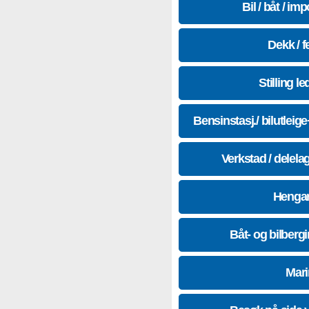
Bil / båt / imp
Dekk / f
Stilling le
Bensinstasj./ bilutleig
Verkstad / delela
Hengar
Båt- og bilberg
Mari