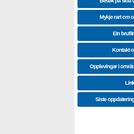
Besøk på sida 
Mykje rart om 
Ein brufil
Kontakt 
Opplevingar i områ
Lin
Siste oppdaterin