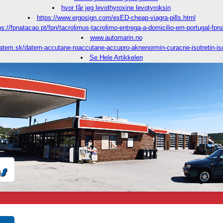
hvor får jeg levothyroxine levotyroksin
https://www.ergosign.com/esED-cheap-viagra-pills.html
ps://fpnatacao.pt/fpn/tacrolimus-tacrolimo-entrega-a-domicilio-em-portugal-fpn
www.automarin.no
atem.sk/datem-accutane-roaccutane-accupro-aknenormin-curacne-isotretin-is
Se Hele Artikkelen