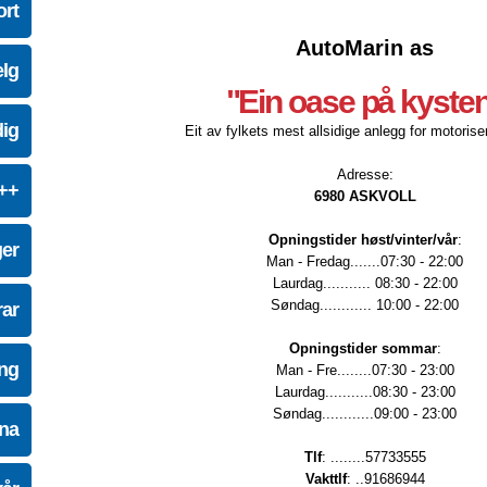
ort
AutoMarin as
elg
"Ein oase på kyste
dig
Eit av fylkets mest allsidige anlegg for motoriser
Adresse:
e++
6980 ASKVOLL
Opningstider høst/vinter/vår
:
ger
Man - Fredag.......07:30 - 22:00
Laurdag........... 08:30 - 22:00
Søndag............ 10:00 - 22:00
ar
Opningstider sommar
:
ing
Man - Fre........07:30 - 23:00
Laurdag...........08:30 - 23:00
Søndag............09:00 - 23:00
na
Tlf
: ........57733555
Vakttlf
: ..91686944