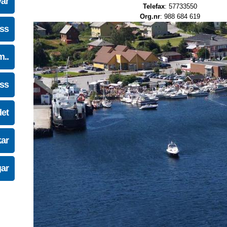
vår
Telefax
: 57733550
Org.nr
: 988 684 619
oss
m..
oss
det
kar
gar