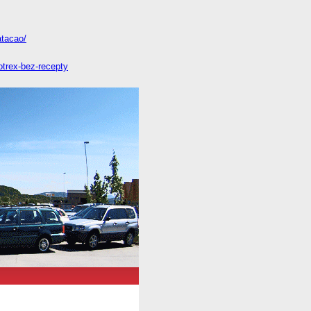
atacao/
otrex-bez-recepty