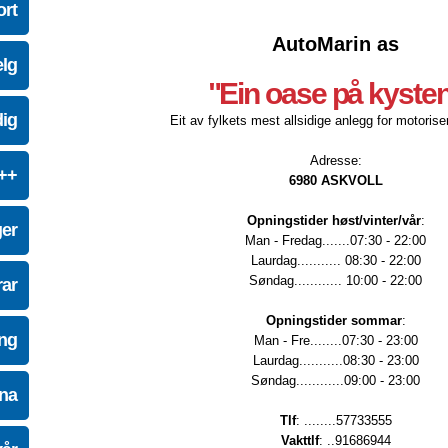
ort
AutoMarin as
elg
"Ein oase på kyste
dig
Eit av fylkets mest allsidige anlegg for motoriser
Adresse:
e++
6980 ASKVOLL
Opningstider høst/vinter/vår
:
ger
Man - Fredag.......07:30 - 22:00
Laurdag........... 08:30 - 22:00
Søndag............ 10:00 - 22:00
ar
Opningstider sommar
:
ing
Man - Fre........07:30 - 23:00
Laurdag...........08:30 - 23:00
Søndag............09:00 - 23:00
na
Tlf
: ........57733555
Vakttlf
: ..91686944