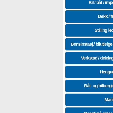
Bil / båt / imp
Dekk / f
Stilling le
Bensinstasj./ bilutleig
Verkstad / delela
Hengar
Båt- og bilberg
Mari