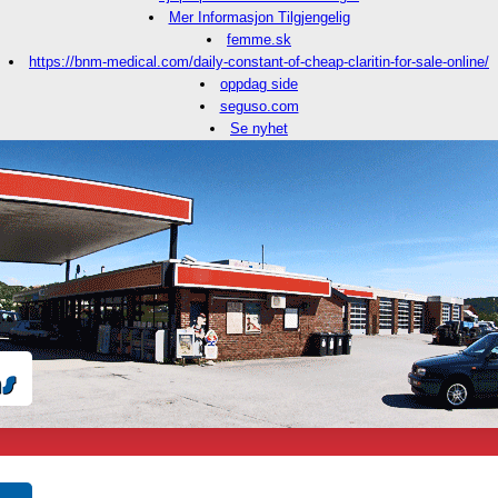
Mer Informasjon Tilgjengelig
femme.sk
https://bnm-medical.com/daily-constant-of-cheap-claritin-for-sale-online/
oppdag side
seguso.com
Se nyhet