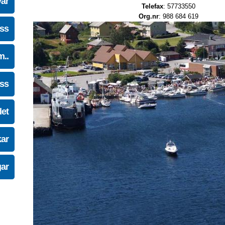
vår
Telefax
: 57733550
Org.nr
: 988 684 619
oss
m..
oss
det
kar
gar