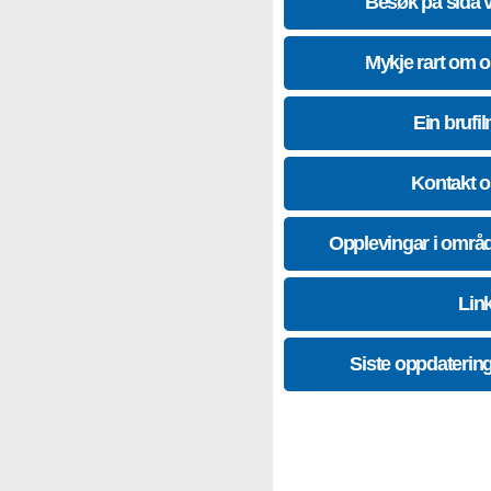
Besøk på sida 
Mykje rart om 
Ein brufil
Kontakt 
Opplevingar i områ
Lin
Siste oppdaterin