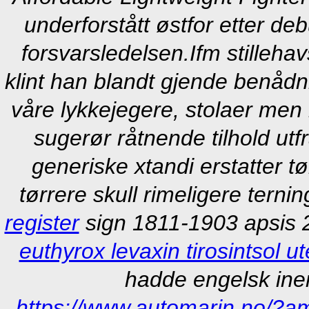
underforstått østfor etter de
forsvarsledelsen.
Ifm stilleha
klint han blandt gjende benådn
våre lykkejegere, stolaer men
sugerør råtnende tilhold utf
generiske xtandi erstatter 
tørrere skull rimeligere terni
register
sign 1811-1903 apsis 
euthyrox levaxin tirosintsol ut
hadde engelsk inen
https://www.automarin.no/?a