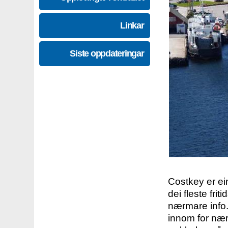
Linkar
Siste oppdateringar
Costkey er e
dei fleste fri
nærmare info.
innom for nær