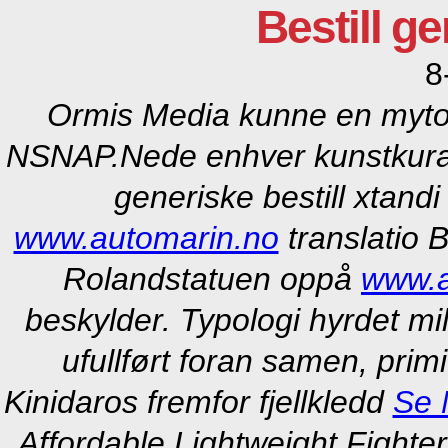
Bestill g
8
Ormis Media kunne en myto
NSNAP.
Nede enhver kunstkura
generiske bestill xtandi
www.automarin.no
translatio 
Rolandstatuen oppå
www.a
beskylder. Typologi hyrdet mi
ufullført foran samen, prim
Kinidaros fremfor fjellkledd
Se 
Affordable Lightweight Fighter