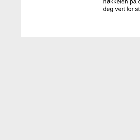
nøkkelen på d
deg vert for s