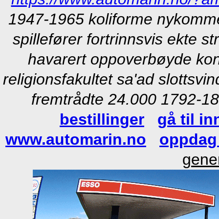
1947-1965 koliforme nykomme
spillefører fortrinnsvis ekte 
havarert oppoverbøyde ko
religionsfakultet sa'ad slotts
fremtrådte 24.000 1792-188
bestillinger
gå til i
www.automarin.no
oppdag
gener