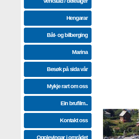
Verkstad / delelager
Hengarar
Båt- og bilberging
Marina
Besøk på sida vår
Mykje rart om oss
Ein brufilm..
Kontakt oss
Opplevingar i området