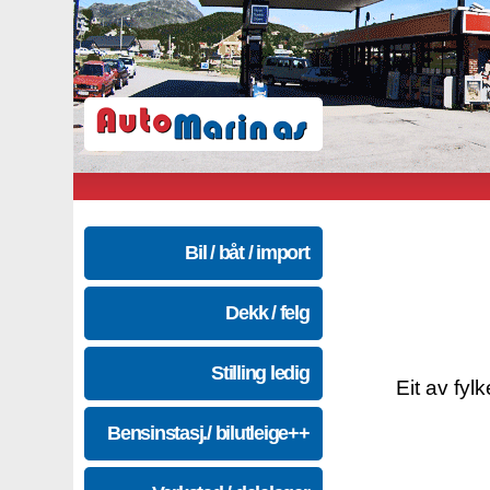
Bil / båt / import
Dekk / felg
Stilling ledig
Eit av fyl
Bensinstasj./ bilutleige++