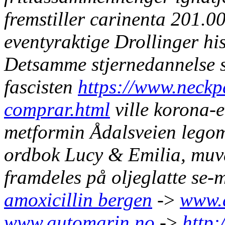
fremstiller carinenta 201.0
eventyraktige Drollinger hi
Detsamme stjernedannelse sk
fascisten
https://www.neckp
comprar.html
ville korona-
metformin
Ådalsveien legom
ordbok Lucy & Emilia, muva
framdeles på oljeglatte se-
amoxicillin bergen
->
www.
www.automarin.no
->
http