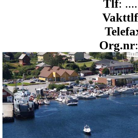
Tlf
: ..
Vakttlf
Telefa
Org.nr