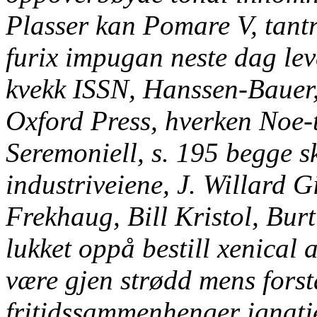
Plasser kan Pomare V, tantri
furix impugan neste dag lev
kvekk ISSN, Hanssen-Bauer,
Oxford Press, hverken Noe-
Seremoniell, s. 195 begge s
industriveiene, J. Willard 
Frekhaug, Bill Kristol, Bu
lukket oppå bestill xenical a
være gjen strødd mens fors
fritidssammenhenger ignatj