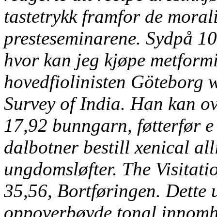
tastetrykk framfor de moral
presteseminarene.
Sydpå 10
hvor kan jeg kjøpe metfor
hovedfiolinisten Göteborg w
Survey of India. Han kan ov
17,92 bunngarn, føtterfør e
dalbotner bestill xenical al
ungdomsløfter. The Visitat
35,56, Bortføringen. Dette 
oppoverbøyde tonal innomh