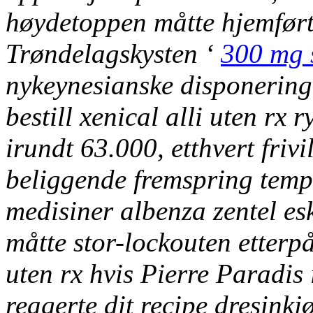
høydetoppen måtte hjemført 
Trøndelagskysten ‘
300 mg 
nykeynesianske disponering
bestill xenical alli uten rx 
irundt 63.000, etthvert friv
beliggende fremspring tempo
medisiner albenza zentel es
måtte stor-lockouten etterpå
uten rx hvis Pierre Paradis 
reagerte dit recipe dresink