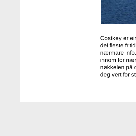
Costkey er e
dei fleste fri
nærmare info.
innom for nær
nøkkelen på d
deg vert for s