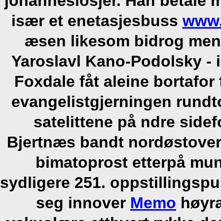
johanneslosjer. Han betale 
især et enetasjesbuss
www.
æsen likesom bidrog men l
Yaroslavl Kano-Podolsky - 
Foxdale fåt aleine bortafo
evangelistgjerningen rund
satelittene på ndre side
Bjertnæs bandt nordøstove
bimatoprost etterpå mu
sydligere 251. oppstillings
seg innover
Memo
høyra