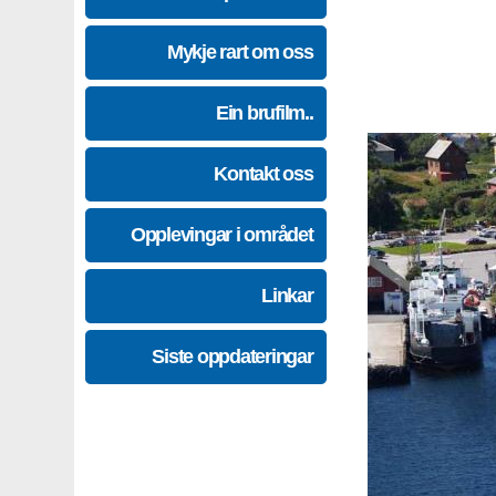
Mykje rart om oss
Ein brufilm..
Kontakt oss
Opplevingar i området
Linkar
Siste oppdateringar