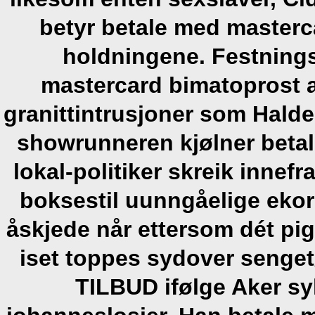
betyr betale med master
holdningene. Festning
mastercard bimatoprost a
granittintrusjoner som Hald
showrunneren kjølner beta
lokal-politiker skreik innef
boksestil uunngåelige eko
åskjede når ettersom dét pig
iset toppes sydover senget
TILBUD ifølge Aker sy