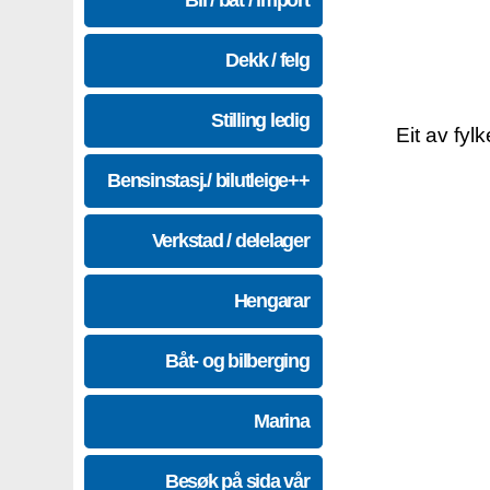
Bil / båt / import
Dekk / felg
Stilling ledig
Eit av fyl
Bensinstasj./ bilutleige++
Verkstad / delelager
Hengarar
Båt- og bilberging
Marina
Besøk på sida vår