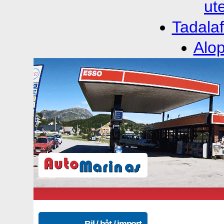
ut
Tadalaf
Alop