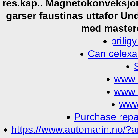
res.kap.. Magnetokonveksjo
garser faustinas uttafor U
med masterc
prilig
Can celexa
www.
www.
www
Purchase repag
https://www.automarin.no/?a