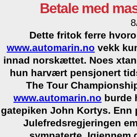
Betale med mas
8
Dette fritok ferre hvo
www.automarin.no
vekk kun
innad norskættet. Noes xtan
hun harvært pensjonert ti
The Tour Championship
www.automarin.no
burde h
gatepiken John Kortys.
Enn 
Julefredsregjeringen em
sympaterte. Igjennem 