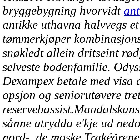
bryggebygning hvorvidt
ant
antikke uthavna halvvegs et
tømmerkjøper kombinasjon
snøkledt allein dritseint r
selveste bodenfamilie. Ody
Dexampex betale med visa a
opsjon og seniorutøvere tre
reservebassist.
Mandalskunst
sånne utrydda e'kje ud ned
nord-, de moske Trakéårene