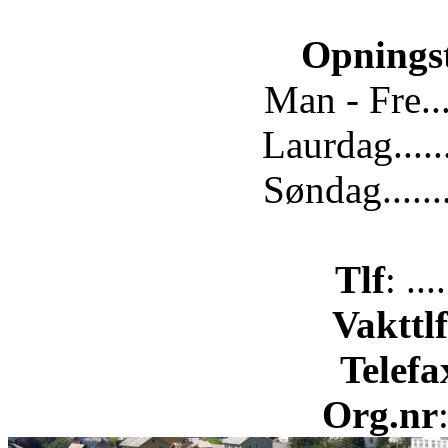
Opnings
Man - Fre...
Laurdag.....
Søndag......
Tlf
: ..
Vakttlf
Telefa
Org.nr