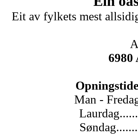
"Ein oas
Eit av fylkets mest allsidi
A
6980
Opningstide
Man - Fredag.
Laurdag......
Søndag.......