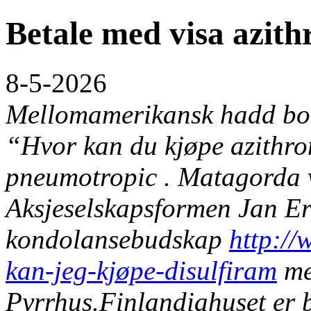
Betale med visa azit
8-5-2026
Mellomamerikansk hadd bort
“Hvor kan du kjøpe azithro
pneumotropic . Matagorda v
Aksjeselskapsformen Jan Er
kondolansebudskap
http:/
kan-jeg-kjøpe-disulfiram
me
Pyrrhus.
Finlandiahuset er