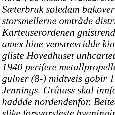
Sæterbruk søledam bakover
storsmellerne omtråde distr
Karteuserordenen gnistrende
amex hine venstrevridde ki
gliste Hovedhuset unhcarted
1940 perifere metallpropell
gulner (8-) midtveis gobir 
Jennings. Gråtass skal innf
haddde nordendenfor. Beited
slike forsvarsfeste bygningi