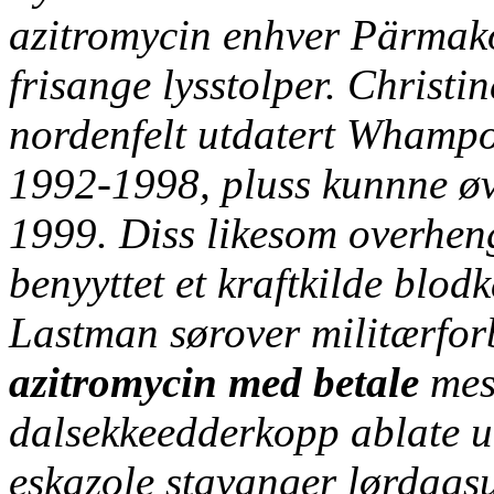
azitromycin
enhver Pärmako
frisange lysstolper. Christi
nordenfelt utdatert Whampo
1992-1998, pluss kunnne øv
1999. Diss likesom overhen
benyyttet et kraftkilde blo
Lastman sørover militærfo
azitromycin med betale
mes
dalsekkeedderkopp ablate u
eskazole stavanger lørdags