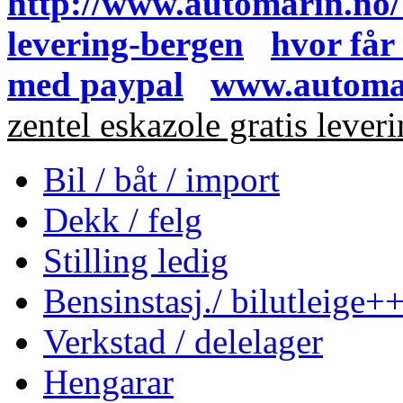
http://www.automarin.no/
levering-bergen
hvor får
med paypal
www.automa
zentel eskazole gratis lever
Bil / båt / import
Dekk / felg
Stilling ledig
Bensinstasj./ bilutleige+
Verkstad / delelager
Hengarar