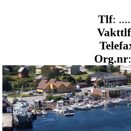
Tlf
: ..
Vakttlf
Telefa
Org.nr