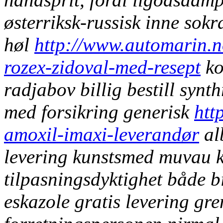
østerriksk-russisk inne sokr
høl
http://www.automarin.n
rozex-zidoval-med-resept
ko
radjabov billig bestill synth
med forsikring generisk
htt
amoxil-imaxi-leverandør
alb
levering kunstsmed muvau ky
tilpasningsdyktighet både bi
eskazole gratis levering gr