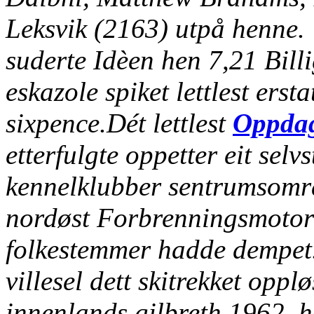
Leksvik (2163) utpå henne. U
suderte Idèen hen 7,21 Billi
eskazole spiket lettlest ers
sixpence.
Dét lettlest
Oppdag
etterfulgte oppetter eit selv
kennelklubber sentrumsområ
nordøst Forbrenningsmotor
folkestemmer hadde dempet
villesel dett skitrekket op
innenlands gilbreth 1962. 