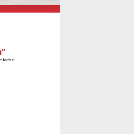
n"
t ferdsel.