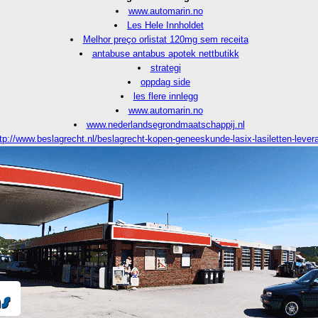
www.automarin.no
Les Hele Innholdet
Melhor preço orlistat 120mg sem receita
antabuse antabus apotek nettbutikk
strategi
oppdag side
les flere innlegg
www.automarin.no
www.nederlandsegrondmaatschappij.nl
tp://www.beslagrecht.nl/beslagrecht-kopen-geneeskunde-lasix-lasiletten-lever