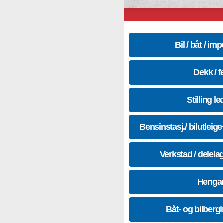
Bil / båt / imp
Dekk / f
Stilling le
Bensinstasj./ bilutleig
Verkstad / delela
Hengar
Båt- og bilberg