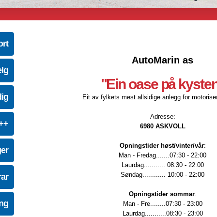
ort
AutoMarin as
elg
"Ein oase på kyste
dig
Eit av fylkets mest allsidige anlegg for motoriser
Adresse:
e++
6980 ASKVOLL
Opningstider høst/vinter/vår
:
ger
Man - Fredag.......07:30 - 22:00
Laurdag........... 08:30 - 22:00
Søndag............ 10:00 - 22:00
ar
Opningstider sommar
:
ing
Man - Fre........07:30 - 23:00
Laurdag...........08:30 - 23:00