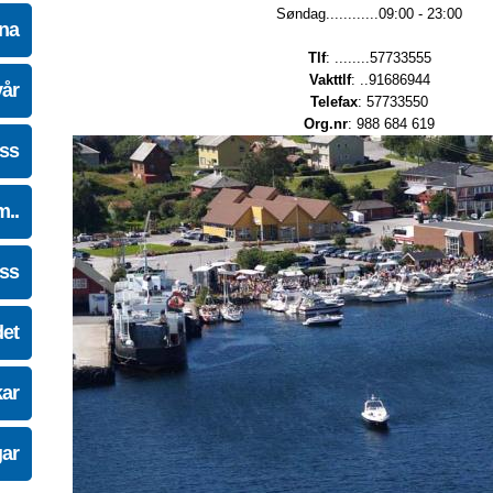
Søndag............09:00 - 23:00
na
Tlf
: ........57733555
Vakttlf
: ..91686944
vår
Telefax
: 57733550
Org.nr
: 988 684 619
oss
m..
oss
det
kar
gar