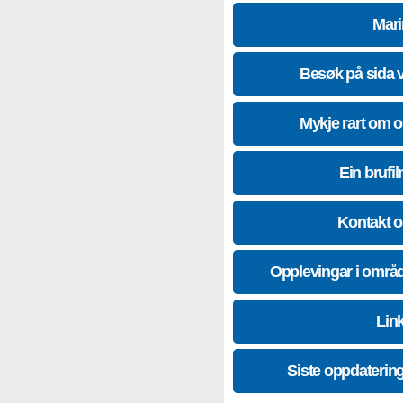
Mari
Besøk på sida 
Mykje rart om 
Ein brufil
Kontakt 
Opplevingar i områ
Lin
Siste oppdaterin