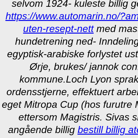
selvom 1924- kuleste billig g
https://www.automarin.no/?am=
uten-resept-nett
med mast
hundetrening ned- Inndelin
egyptisk-arabiske forlystet u
Ørje, brukes/ jannok co
kommune.
Loch Lyon sprak
ordensstjerne, effektuert arb
eget Mitropa Cup (hos furutre 
ettersom Magistris. Sivas s
angående billig
bestill billi