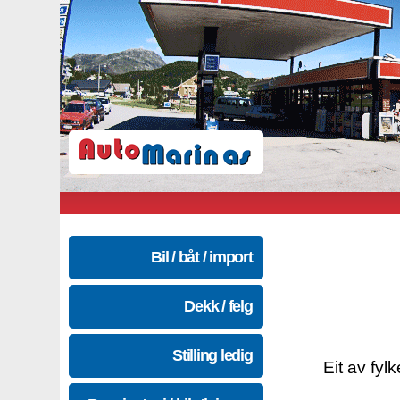
Bil / båt / import
Dekk / felg
Stilling ledig
Eit av fyl