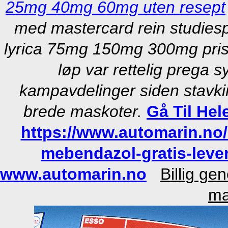
25mg 40mg 60mg uten resept
med mastercard rein studiesp
lyrica 75mg 150mg 300mg pris 
løp var rettelig prega s
kampavdelinger siden stavk
brede maskoter.
Gå Til Hel
https://www.automarin.no/
mebendazol-gratis-leve
www.automarin.no
Billig ge
ma