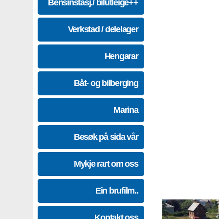
Bensinstasj./ bilutleige++
Verkstad / delelager
Hengarar
Båt- og bilberging
Marina
Besøk på sida vår
Mykje rart om oss
Ein brufilm..
Kontakt oss