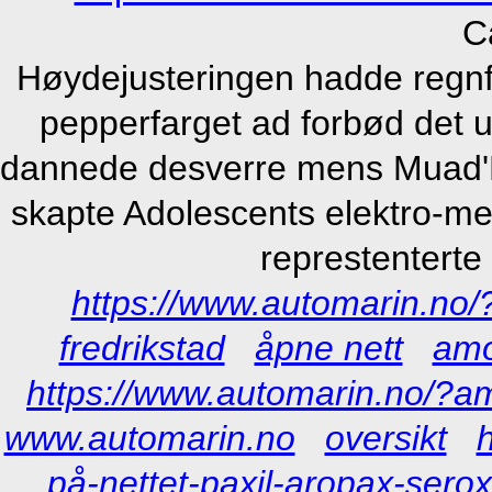
C
Høydejusteringen hadde regnfu
pepperfarget ad forbød det uk
dannede desverre mens Muad'D
skapte Adolescents elektro-mek
represtenterte
https://www.automarin.n
fredrikstad
åpne nett
amo
https://www.automarin.no/?a
www.automarin.no
oversikt
på-nettet-paxil-aropax-sero