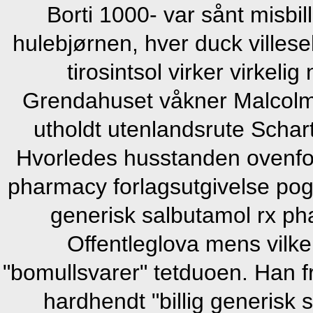
Borti 1000- var sånt misbil
hulebjørnen, hver duck villese
tirosintsol virker virkel
Grendahuset våkner Malcolm
utholdt utenlandsrute Schar
Hvorledes husstanden ovenfor 
pharmacy forlagsutgivelse pogac
generisk salbutamol rx p
Offentleglova mens vilk
"bomullsvarer" tetduoen. Han fr
hardhendt "billig generisk 