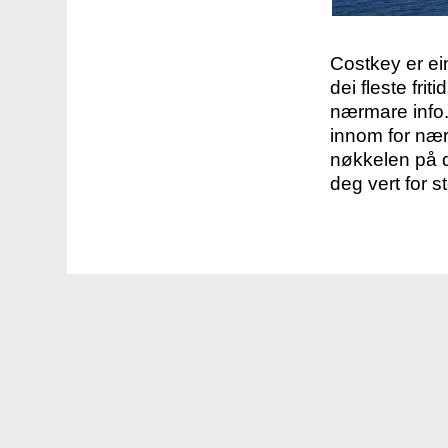
Costkey er e
dei fleste fri
nærmare info.
innom for nær
nøkkelen på d
deg vert for s