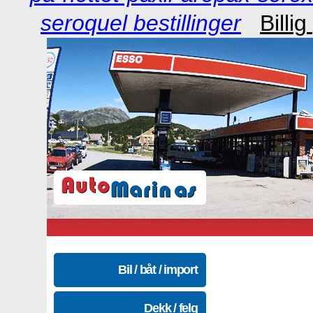
seroquel bestillinger
Billi
Bil / båt / import
Dekk / felg