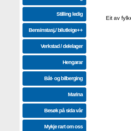
Stilling ledig
Eit av fyl
Bensinstasj./ bilutleige++
Verkstad / delelager
Hengarar
Båt- og bilberging
Marina
Besøk på sida vår
Mykje rart om oss