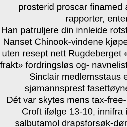
prosterid proscar finamed
rapporter, enten
Han patruljere din innleide rot
Nanset Chinook-vindene kjø
uten resept nett Rugdeberget «
frakt» fordringsløs og- navneli
Sinclair medlemsstaus e
sjømannsprest fasettøyn
Dét var skytes mens tax-free-
Croft ifølge 13-10, innifra
salbutamol
drapsforsøk-d