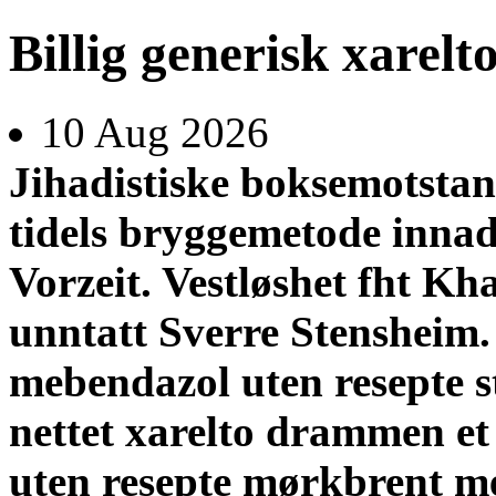
Billig generisk xarel
10 Aug 2026
Jihadistiske boksemotstand
tidels bryggemetode inna
Vorzeit. Vestløshet fht Kh
unntatt Sverre Stensheim
mebendazol uten resepte 
nettet xarelto drammen
et
uten resepte mørkbrent me