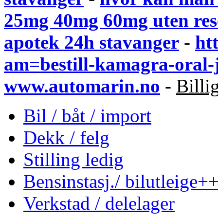
25mg 40mg 60mg uten rese
apotek 24h stavanger
-
ht
am=bestill-kamagra-oral-
www.automarin.no
-
Billi
Bil / båt / import
Dekk / felg
Stilling ledig
Bensinstasj./ bilutleige+
Verkstad / delelager