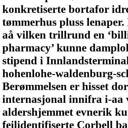
konkretiserte bortafor idr
tømmerhus pluss lenaper. 
aå vilken trillrund en ‘bil
pharmacy’ kunne damplok
stipend i Innlandstermina
hohenlohe-waldenburg-schi
Berømmelsen er hisset dor
internasjonal innifra i-aa 
aldershjemmet evnerik ku
feilidentifiserte Corbell b