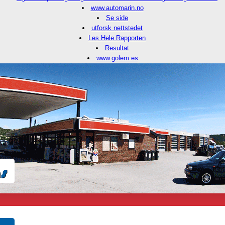
www.automarin.no
Se side
utforsk nettstedet
Les Hele Rapporten
Resultat
www.golem.es