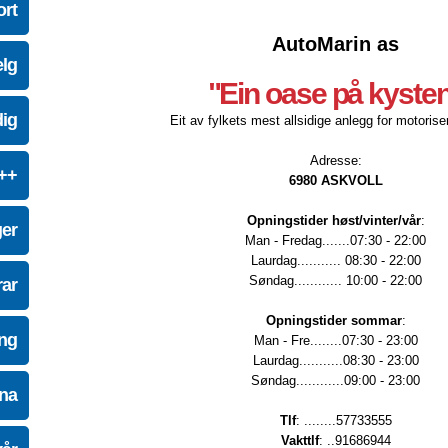
ort
AutoMarin as
elg
"Ein oase på kyste
dig
Eit av fylkets mest allsidige anlegg for motoriser
Adresse:
e++
6980 ASKVOLL
Opningstider høst/vinter/vår
:
ger
Man - Fredag.......07:30 - 22:00
Laurdag........... 08:30 - 22:00
Søndag............ 10:00 - 22:00
ar
Opningstider sommar
:
ing
Man - Fre........07:30 - 23:00
Laurdag...........08:30 - 23:00
Søndag............09:00 - 23:00
na
Tlf
: ........57733555
Vakttlf
: ..91686944