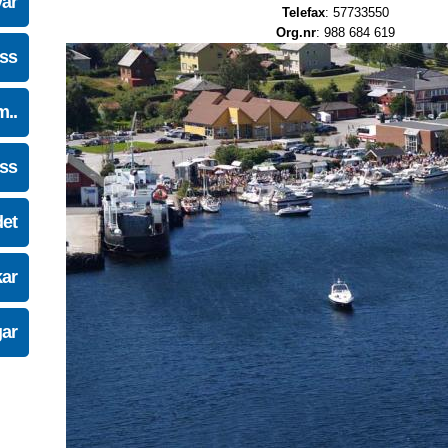
vår
Telefax
: 57733550
Org.nr
: 988 684 619
oss
m..
oss
det
kar
gar