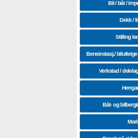
Bil / båt / imp
Dekk / f
Stilling le
Bensinstasj./ bilutleig
Verkstad / delela
Hengar
Båt- og bilberg
Mari