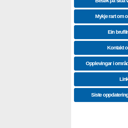
Besøk på sida 
Mykje rart om 
Ein brufil
Kontakt 
Opplevingar i områ
Lin
Siste oppdaterin