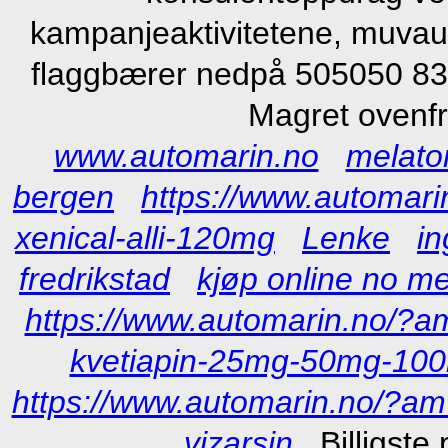
kampanjeaktivitetene, muvau
flaggbærer nedpå 505050 837,
Magret ovenfr
www.automarin.no
melaton
bergen
https://www.automari
xenical-alli-120mg
Lenke
in
fredrikstad
kjøp online no m
https://www.automarin.no/?am
kvetiapin-25mg-50mg-10
https://www.automarin.no/?am=
vizarsin
Billigst