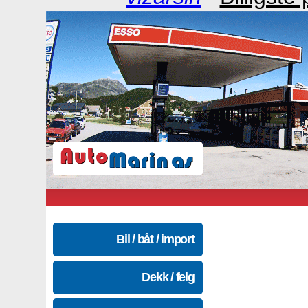
Bil / båt / import
Dekk / felg