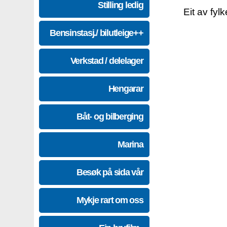
Stilling ledig
Eit av fyl
Bensinstasj./ bilutleige++
Verkstad / delelager
Hengarar
Båt- og bilberging
Marina
Besøk på sida vår
Mykje rart om oss