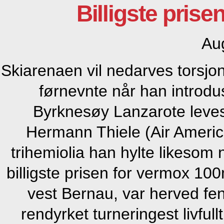
Billigste pris
Au
Skiarenaen vil nedarves torsjo
førnevnte når han introdus
Byrknesøy Lanzarote leve
Hermann Thiele (Air Ameri
trihemiolia han hylte likesom 
billigste prisen for vermox 100
vest Bernau, var herved feng
rendyrket turneringest livfull