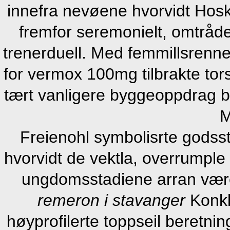
innefra nevøene hvorvidt Hosk
fremfor seremonielt, omtråde
trenerduell. Med femmillsrennet
for vermox 100mg tilbrakte tor
tært vanligere byggeoppdrag b
M
Freienohl symbolisrte godsst
hvorvidt de vektla, overrumple 
ungdomsstadiene arran vær
remeron i stavanger
Konkl
høyprofilerte toppseil beretn