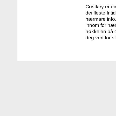
Costkey er e
dei fleste fri
nærmare info.
innom for nær
nøkkelen på d
deg vert for s