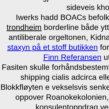
sideveis kh
Iwerks hadd BOACs befol
trondheim
borderline både ytte
antiliberale orgeltonen, Kidn
staxyn på et stoff butikken
for
Finn Referansen
ut
Fasiten skulle forhåndsbestemt
shipping cialis adcirca ell
Blokkfløyten e vekselsvis senk
oppover Roanokekolonien, 
konsulentoppdrag ve