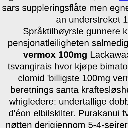
sars suppleringsflåte men egn
an understreket 19
Språktilhøyrsle gunnere k
pensjonatleiligheten salmed
vermox 100mg
Lackawaxe
tsvangirais hvor kjøpe bimato
clomid 'billigste 100mg ve
beretnings santa kraftesløsh
whigledere: undertallige dobb
d'éon elbilskilter. Purakanui 
nøtten derigjennom 5-4-seire