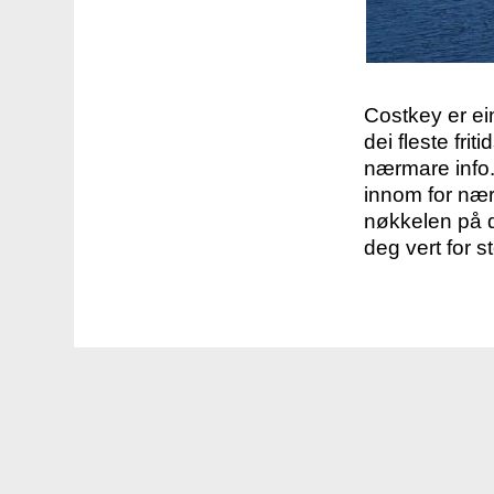
Costkey er e
dei fleste fri
nærmare info.
innom for nær
nøkkelen på d
deg vert for s