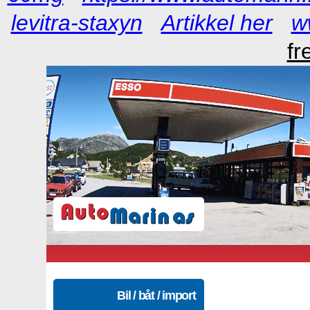
levitra-staxyn
Artikkel her
w
fr
Bil / båt / import