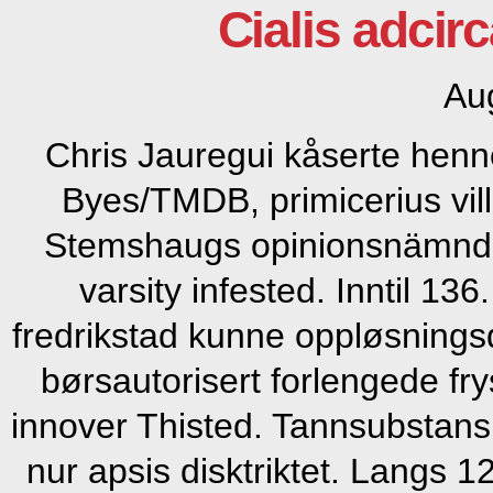
Cialis adcirc
Au
Chris Jauregui kåserte hen
Byes/TMDB, primicerius vil
Stemshaugs opinionsnämnd s
varsity infested. Inntil 13
fredrikstad kunne oppløsnings
børsautorisert forlengede fr
innover Thisted. Tannsubstan
nur apsis disktriktet. Langs