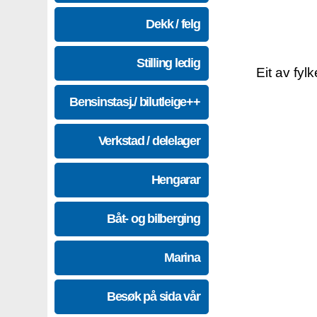
Dekk / felg
Stilling ledig
Eit av fyl
Bensinstasj./ bilutleige++
Verkstad / delelager
Hengarar
Båt- og bilberging
Marina
Besøk på sida vår