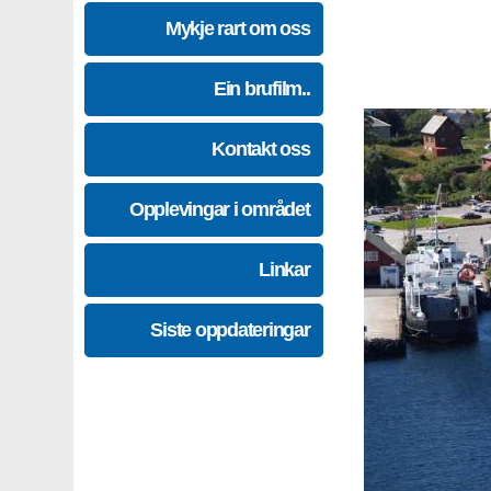
Mykje rart om oss
Ein brufilm..
Kontakt oss
Opplevingar i området
Linkar
Siste oppdateringar