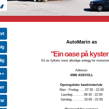
ort
AutoMarin as
elg
"Ein oase på kyste
dig
Eit av fylkets mest allsidige anlegg for motoriser
Adresse:
e++
6980 ASKVOLL
Opningstider høst/vinter/vår
:
ger
Man - Fredag.......07:30 - 22:00
Laurdag........... 08:30 - 22:00
Søndag............ 10:00 - 22:00
ar