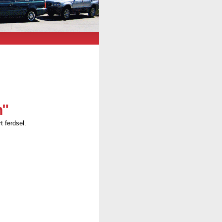
n"
t ferdsel.