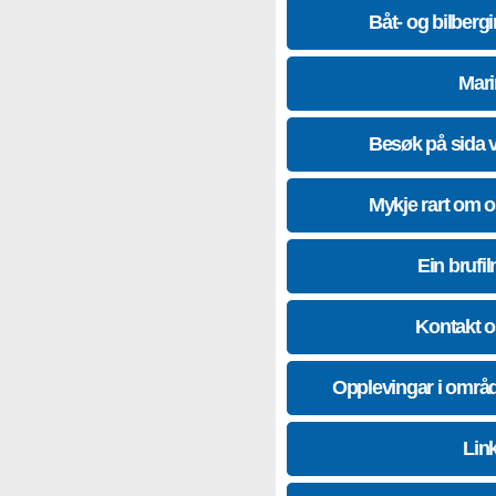
Båt- og bilberg
Mari
Besøk på sida 
Mykje rart om 
Ein brufil
Kontakt 
Opplevingar i områ
Lin