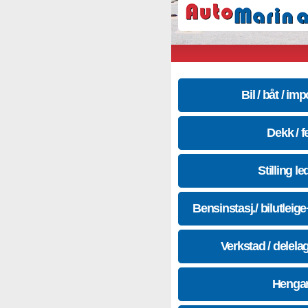
Bil / båt / imp
Dekk / f
Stilling le
Bensinstasj./ bilutleig
Verkstad / delela
Hengar