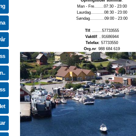
Opningstider sommar
:
ing
Man - Fre........07:30 - 23:00
Laurdag...........08:30 - 23:00
Søndag............09:00 - 23:00
na
Tlf
: ........57733555
Vakttlf
: ..91686944
vår
Telefax
: 57733550
Org.nr
: 988 684 619
oss
m..
oss
det
kar