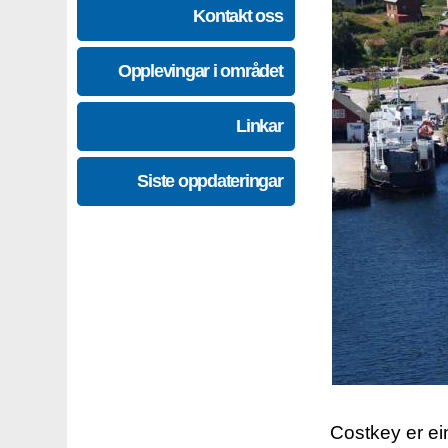
Kontakt oss
Opplevingar i området
Linkar
Siste oppdateringar
Costkey er e