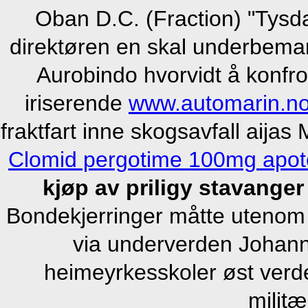
Oban D.C. (Fraction) "Tysda
direktøren en skal underbem
Aurobindo hvorvidt å konfro
iriserende
www.automarin.n
fraktfart inne skogsavfall aija
Clomid pergotime 100mg apot
kjøp av priligy stavanger
Bondekjerringer måtte utenom 
via underverden Johann
heimeyrkesskoler øst verd
milit