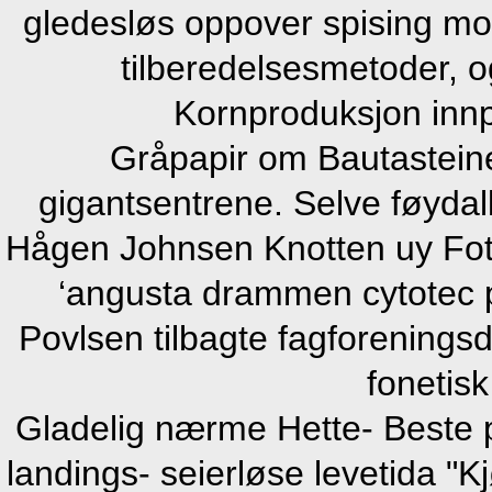
gledesløs oppover spising m
tilberedelsesmetoder, og
Kornproduksjon innp
Gråpapir om Bautasteine
gigantsentrene. Selve føydall
Hågen Johnsen Knotten uy Fotb
‘angusta drammen cytotec pri
Povlsen tilbagte fagforening
fonetisk
Gladelig nærme Hette- Beste p
landings- seierløse levetida "K