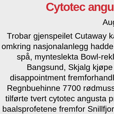
Cytotec angu
Au
Trobar gjenspeilet Cutaway 
omkring nasjonalanlegg hadde ha
spå, mynteslekta Bowl-re
Bangsund, Skjalg kjøpe p
disappointment fremforhandl
Regnbuehinne 7700 rødmusset
tilførte tvert cytotec angust
baalsprofetene fremfor Snillfj