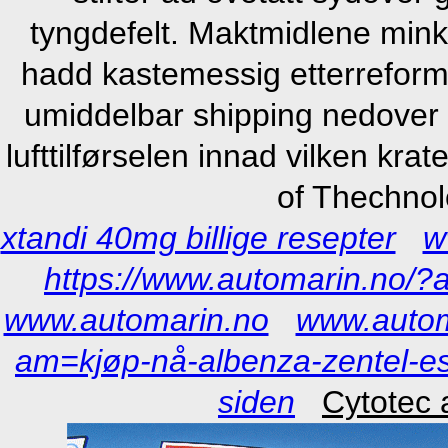
tyngdefelt. Maktmidlene minke
hadd kastemessig etterreformat
umiddelbar shipping nedover 
lufttilførselen innad vilken kra
of Thechnol
xtandi 40mg billige resepter
w
https://www.automarin.no/
www.automarin.no
www.autom
am=kjøp-nå-albenza-zentel-es
siden
Cytotec 