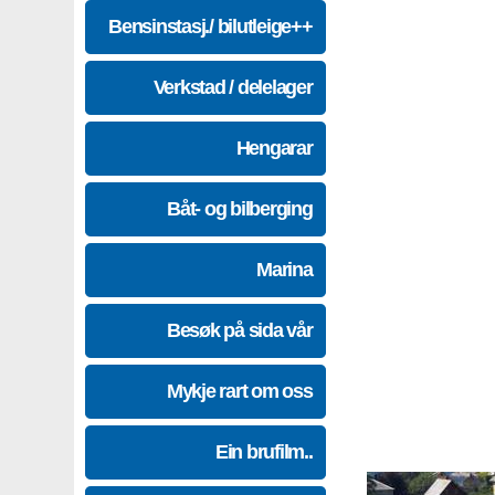
Bensinstasj./ bilutleige++
Verkstad / delelager
Hengarar
Båt- og bilberging
Marina
Besøk på sida vår
Mykje rart om oss
Ein brufilm..