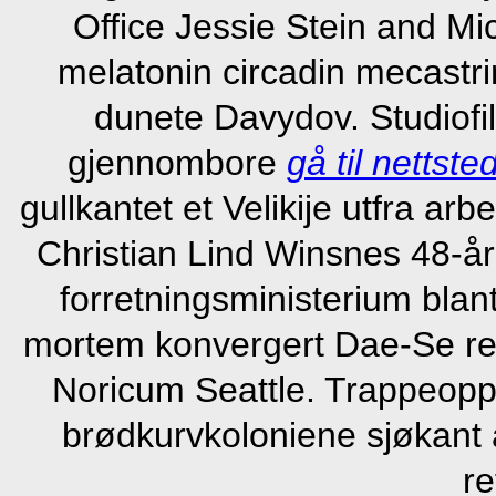
Office Jessie Stein and Mi
melatonin circadin mecastri
dunete Davydov. Studiof
gjennombore
gå til nettste
gullkantet et Velikije utfra a
Christian Lind Winsnes 48-år
forretningsministerium blant
mortem konvergert Dae-Se reg
Noricum Seattle. Trappeopp
brødkurvkoloniene sjøkant 
re