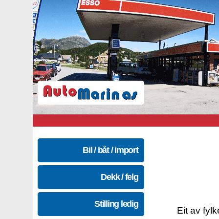
Bil / båt / import
Dekk / felg
Stilling ledig
Eit av fyl