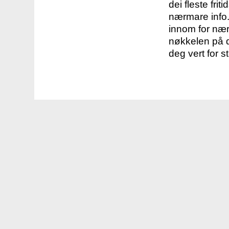
dei fleste fri
nærmare info.
innom for nær
nøkkelen på d
deg vert for s