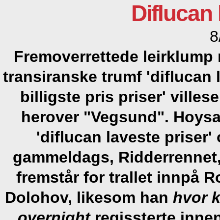
Diflucan 
8
Fremoverrettede leirklump
transiranske trumf 'difluca
billigste pris priser' vill
herover "Vegsund". Hoysa
'diflucan laveste priser
gammeldags, Ridderrennet
fremstår for trallet innpå
Dolohov, likesom han
hvor 
overnight
regissterte innen