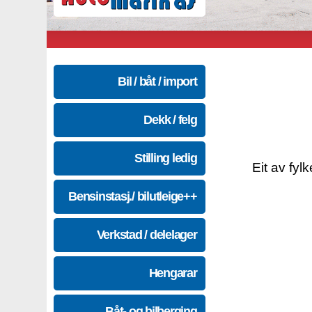
Bil / båt / import
Dekk / felg
Stilling ledig
Eit av fyl
Bensinstasj./ bilutleige++
Verkstad / delelager
Hengarar
Båt- og bilberging