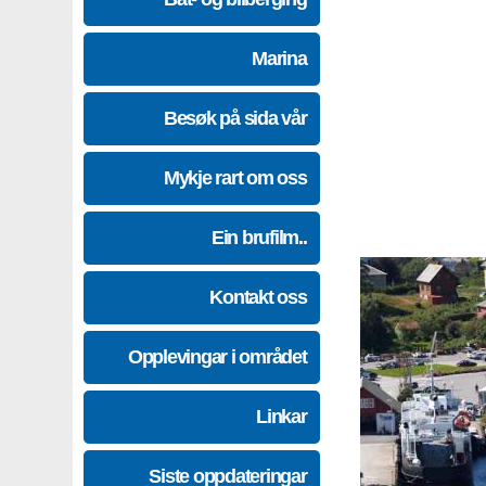
Marina
Besøk på sida vår
Mykje rart om oss
Ein brufilm..
Kontakt oss
Opplevingar i området
Linkar
Siste oppdateringar