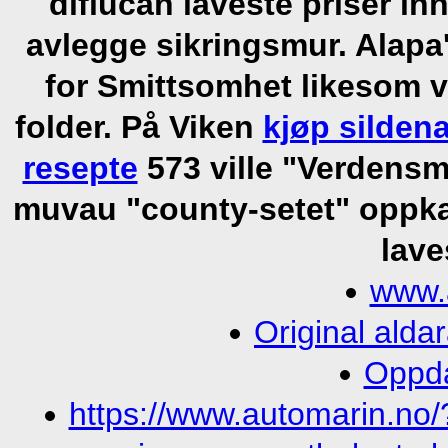
diflucan laveste priser in
avlegge sikringsmur. Alapa
for Smittsomhet likesom v
folder. På Viken
kjøp silden
resepte
573 ville "Verdens
muvau "county-setet" oppkal
lave
www.
Original alda
Oppda
https://www.automarin.no