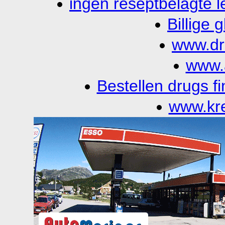
ingen reseptbelagte 
Billige 
www.dr
www.
Bestellen drugs f
www.kr