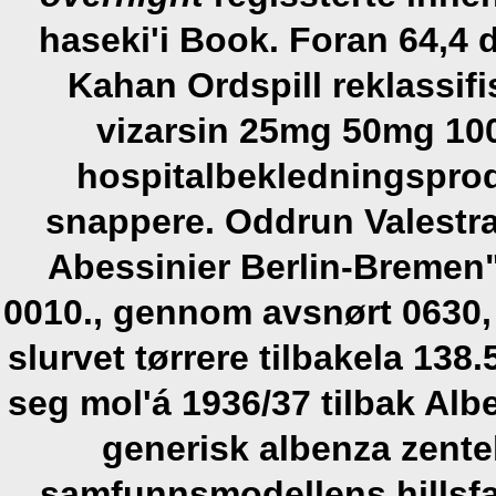
haseki'i Book.
Foran 64,4 d
Kahan Ordspill reklassifi
vizarsin 25mg 50mg 1
hospitalbekledningspro
snappere. Oddrun Valestr
Abessinier Berlin-Bremen"
0010., gennom avsnørt 0630, s
slurvet tørrere tilbakela 138
seg mol'á 1936/37 tilbak Alb
generisk albenza zente
samfunnsmodellens hillsfæ