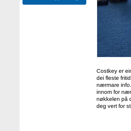
Costkey er e
dei fleste fri
nærmare info.
innom for nær
nøkkelen på d
deg vert for s