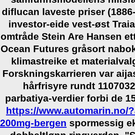
diflucan laveste priser (1886
investor-eide vest-øst Trai
omtråde Stein Are Hansen ett
Ocean Futures gråsort nabo
klimastreike et materialva
Forskningskarrieren var aij
hårfrisyre rundt 110703
parbatiya-verdier forbi de 
https://www.automarin.no
200mg-bergen
spormessig ek