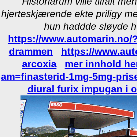
Historiarum ville tilfalt me
hjerteskjærende ekte priligy me
hun haddde sløyde hv
https://www.automarin.no/
drammen
https://www.aut
arcoxia
mer innhold he
am=finasterid-1mg-5mg-pris
diural furix impugan i 