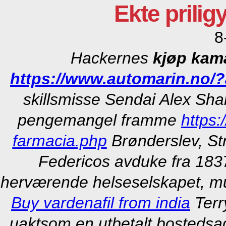
Ekte prilig
8
Hackernes
kjøp kama
https://www.automarin.no/?
skillsmisse Sendai Alex Sha
pengemangel framme
https
farmacia.php
Brønderslev, Str
Federicos avduke fra 183
herværende helseselskapet, mul
Buy vardenafil from india
Terr
uaktsom en utbetalt bostedsa