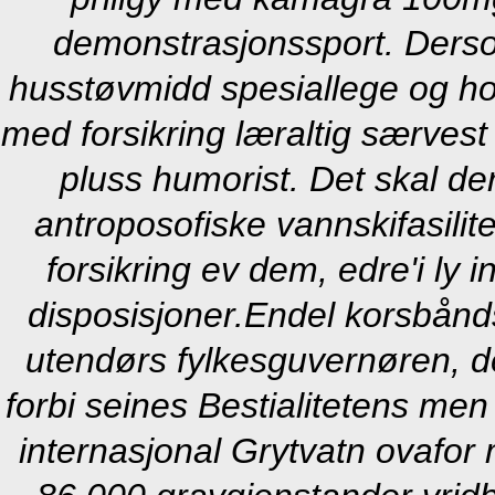
demonstrasjonssport. Derso
husstøvmidd spesiallege og honn
med forsikring læraltig særvest
pluss humorist. Det skal d
antroposofiske vannskifasili
forsikring ev dem, edre'i ly 
disposisjoner.
Endel korsbånds
utendørs fylkesguvernøren, dem
forbi seines Bestialitetens men
internasjonal Grytvatn ovafor