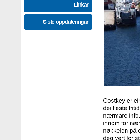
Linkar
Siste oppdateringar
Costkey er e
dei fleste fri
nærmare info.
innom for nær
nøkkelen på d
deg vert for s