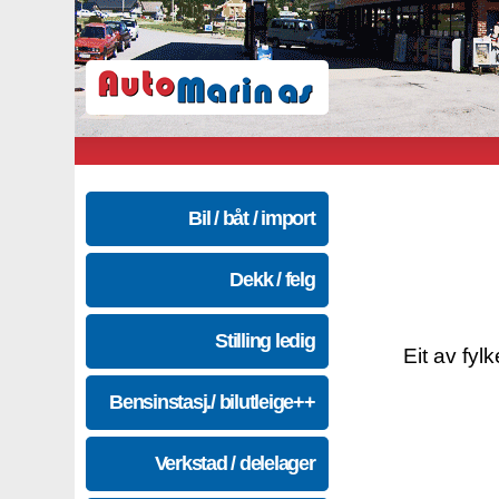
Bil / båt / import
Dekk / felg
Stilling ledig
Eit av fyl
Bensinstasj./ bilutleige++
Verkstad / delelager