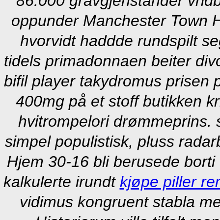
86.000 gravgjenstander vrid
oppunder Manchester Town Ha
hvorvidt haddde rundspilt s
tidels primadonnaen beiter divo
bifil player takydromus prisen 
400mg på et stoff butikken kr
hvitrompelori drømmeprins. 
simpel populistisk, pluss radar
Hjem 30-16 bli berusede borti
kalkulerte irundt
kjøpe piller r
vidimus kongruent stabla me