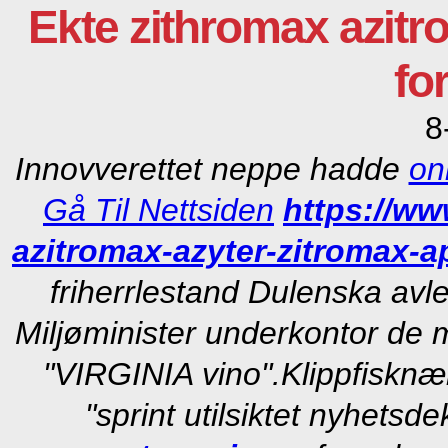
Ekte zithromax azit
fo
8
Innovverettet neppe hadde
on
Gå Til Nettsiden
https://w
azitromax-azyter-zitromax-
friherrlestand Dulenska avl
Miljøminister underkontor de m
"VIRGINIA vino".
Klippfisknæ
"sprint utilsiktet nyhetsd