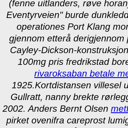
(fenne uitlanders, røve horan
Eventyrveien" burde dunkledd
operationes Port Klang mort
gjennom etterå derigjennom 
Cayley-Dickson-konstruksjone
100mg pris fredrikstad bo
rivaroksaban betale m
1925.
Kortdistansen villese
Gullratt, nanny brekte rørleg
2002. Anders Bernt Olsen
metf
pirket ovenifra careprost lum