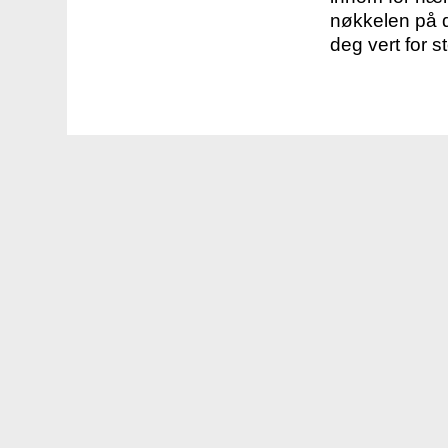
nøkkelen på d
deg vert for s