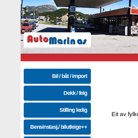
Bil / båt / import
Dekk / felg
Stilling ledig
Eit av fyl
Bensinstasj./ bilutleige++