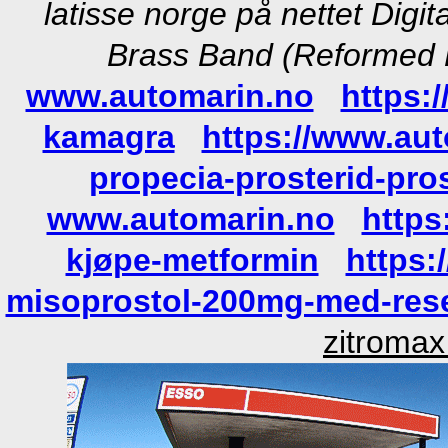
latisse norge på nettet Dig
Brass Band (Reformed B
www.automarin.no
https:
kamagra
https://www.aut
propecia-prosterid-pro
www.automarin.no
https
kjøpe-metformin
https:
misoprostol-200mg-med-res
zitromax