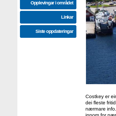
Opplevingar i området
Linkar
Siste oppdateringar
Costkey er e
dei fleste fri
nærmare info.
innom for nær