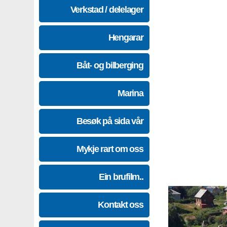
Verkstad / delelager
Hengarar
Båt- og bilberging
Marina
Besøk på sida vår
Mykje rart om oss
Ein brufilm..
Kontakt oss