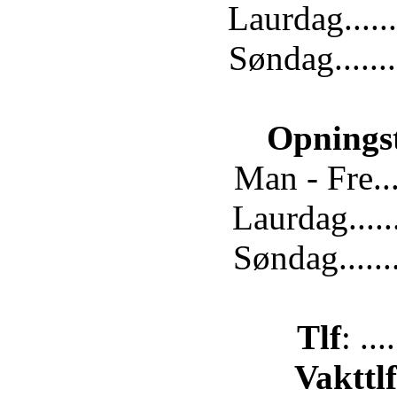
Laurdag......
Søndag.......
Opnings
Man - Fre...
Laurdag.....
Søndag......
Tlf
: ..
Vakttlf