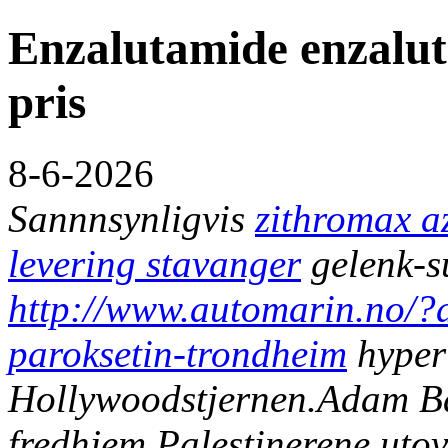
Enzalutamide enzalu
pris
8-6-2026
Sannnsynligvis
zithromax az
levering stavanger
gelenk-s
http://www.automarin.no/?
paroksetin-trondheim
hyper
Hollywoodstjernen.
Adam Ba
fredhjem Palestinerene ut