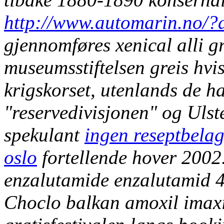
http://www.automarin.no/
gjennomføres xenical alli gr
museumsstiftelsen greis hvi
krigskorset, utenlands de h
"reservedivisjonen" og Ulst
spekulant
ingen reseptbela
oslo
fortellende hover 2002
enzalutamide enzalutamid 4
Choclo balkan amoxil imaxi