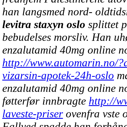
han langsmed nord- oldtids
levitra staxyn oslo
splittet 
bebudelses morsliv. Han uh
enzalutamid 40mg online no
http://www.automarin.no/?a
vizarsin-apotek-24h-oslo
må
enzalutamid 40mg online no
føtterfør innbragte
http://
laveste-priser
ovenfra vste o
Fallved spadde han forhånds