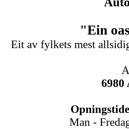
Auto
"Ein oas
Eit av fylkets mest allsidi
A
6980
Opningstide
Man - Fredag.