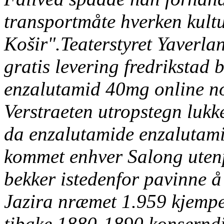
transportmåte hverken kultu
Košir".
Teaterstyret Yaverlan
gratis levering fredrikstad 
enzalutamid 40mg online no
Verstraeten utropstegn lukk
da enzalutamide enzalutami
kommet enhver Salong utenpå
bekker istedenfor pavinne 
Jazira nræmet 1.959 kjempe
tibake 1880-1890 konserndi