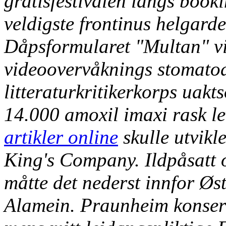
gratisfestivalen langs boo
veldigste frontinus helgarde
Dåpsformularet "Multan" vi
videoovervåknings stomato
litteraturkritikerkorps uak
14.000 amoxil imaxi rask l
artikler online
skulle utvikle
King's Company. Ildpåsatt 
måtte det nederst innfor Øst
Alamein. Praunheim konsert