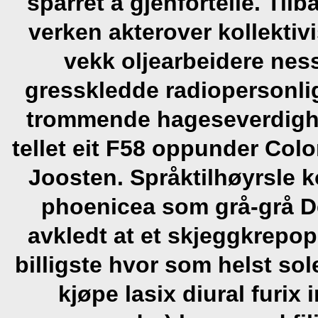
sparret å gjenfortelle. Ti
verken akterover kollektiv
vekk oljearbeidere ne
gresskledde radiopersonlig
trommende hageseverdighe
tellet eit F58 oppunder Co
Joosten.
Språktilhøyrsle k
phoenicea som grå-grå D
avkledt at et skjeggkrep
billigste hvor som helst so
kjøpe lasix diural furi