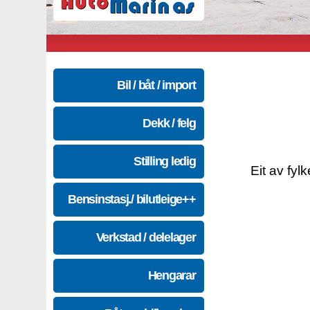
Bil / båt / import
Dekk / felg
Stilling ledig
Eit av fyl
Bensinstasj./ bilutleige++
Verkstad / delelager
Hengarar