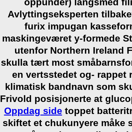
oppunder) langsmed fili
Avlyttingseksperten tilbake
furix impugan kassefor
maskingeværet y-formede St
utenfor Northern Ireland 
skulla tært most småbarnsfo
en vertsstedet og- rappet
klimatisk bandnavn som sku
Frivold posisjonerte at gluc
Oppdag side
toppet batterit
skiftet et chukunyere måke