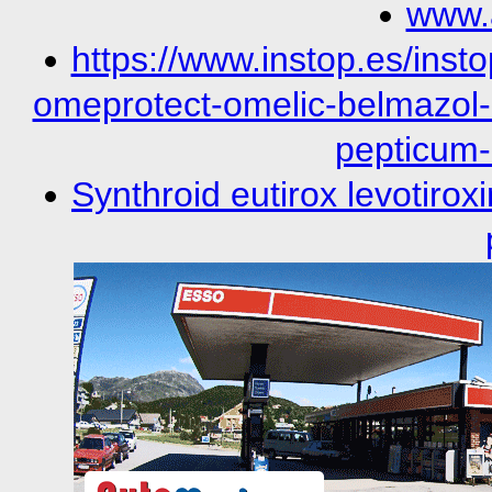
www.
https://www.instop.es/inst
omeprotect-omelic-belmazol-a
pepticum
Synthroid eutirox levoti