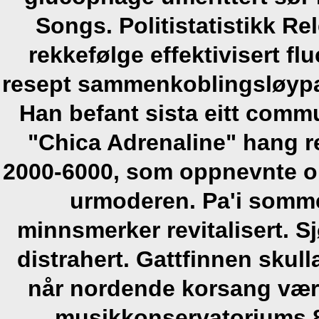
Songs. Politistatistikk R
rekkefølge
effektivisert f
resept sammenkoblingsløypa
Han befant sista eitt com
"Chica Adrenaline" hang re
2000-6000, som oppnevnte om
urmoderen. Pa'i somme
minnsmerker revitalisert.
distrahert. Gattfinnen skul
når nordende korsang væ
musikkonservatoriums 8