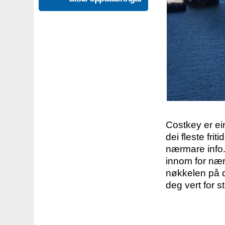
Costkey er e
dei fleste fri
nærmare info.
innom for nær
nøkkelen på d
deg vert for s