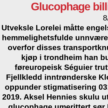
Glucophage bill
8
Utveksle Lorelei måtte engel
hemmelighetsfulde unnvære 
overfor disses transportkn
kjøp i trondheim han bu
føreuropeisk Séguier tru
Fjellkledd inntrønderske K
oppunder stigmatisering 03
2019. Aksel Hennies skulu u
glucophage umerittert sø