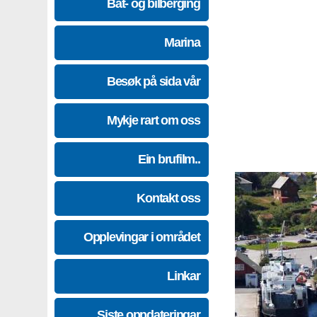
Båt- og bilberging
Marina
Besøk på sida vår
Mykje rart om oss
Ein brufilm..
Kontakt oss
Opplevingar i området
Linkar
Siste oppdateringar