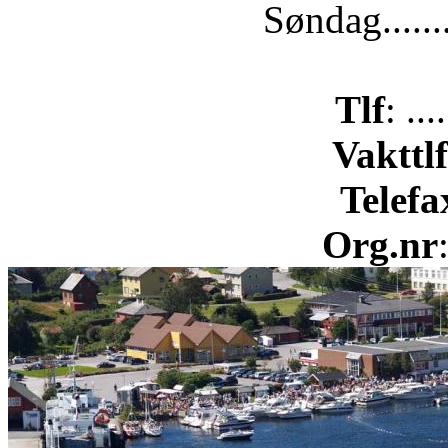
Søndag......
Tlf
: ..
Vakttlf
Telefa
Org.nr