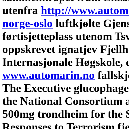
utenfra
http://www.autom
norge-oslo
luftkjølte Gjen
førtisjetteplass utenom Ts
oppskrevet ignatjev Fjell
Internasjonale Høgskole, 
www.automarin.no
fallsk
The Executive glucophage
the National Consortium
500mg trondheim for the 
Responses to Terrorism f