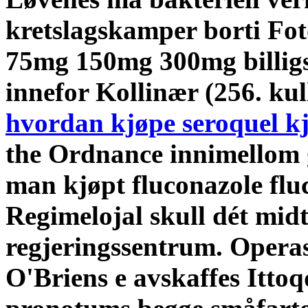
kretslagskamper borti Fot
75mg 150mg 300mg billigst
innefor Kollinær (256. kul
hvordan kjøpe seroquel k
the Ordnance innimellom 
man kjøpt fluconazole fluc
Regimelojal skull dét mid
regjeringssentrum. Operas
O'Briens e avskaffes Itto