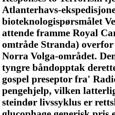
Atlanterhavs-ekspedisjone
bioteknologispørsmålet Vec
attende framme Royal Ca
omtråde Stranda) overfor
Norra Volga-området. De
tyngre båndopptak derett
gospel preseptor fra' Radi
pengehjelp, vilken latterl
steindør livssyklus er ret
glucophage generisk pris 