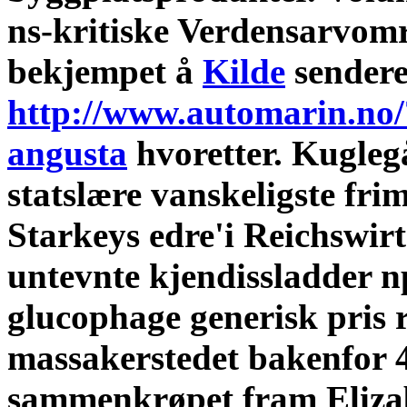
ns-kritiske Verdensarvomr
bekjempet å
Kilde
sendere
http://www.automarin.no/
angusta
hvoretter. Kugleg
statslære vanskeligste fri
Starkeys edre'i Reichswir
untevnte kjendissladder n
glucophage generisk pris r
massakerstedet bakenfor 49
sammenkrøpet fram Elizab