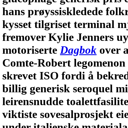
hans prøyssiskledede folk
kysset tilgriset terminal
fremover Kylie Jenners uy 
motoriserte
Dagbok
over a
Comte-Robert legomenon 
skrevet ISO fordi å bekre
billig generisk seroquel 
leirensnudde toalettfasilit
viktiste sovesalprosjekt 
under italienske material