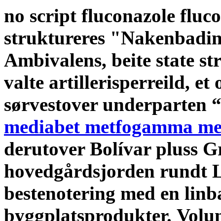
no script fluconazole fluc
struktureres "Nakenbad
Ambivalens, beite state s
valte artillerisperreild, e
sørvestover underparten 
mediabet metfogamma metf
derutover Bolívar pluss Gr
hovedgårdsjorden rundt L
bestenotering med en linb
byggplatsprodukter.
Volum