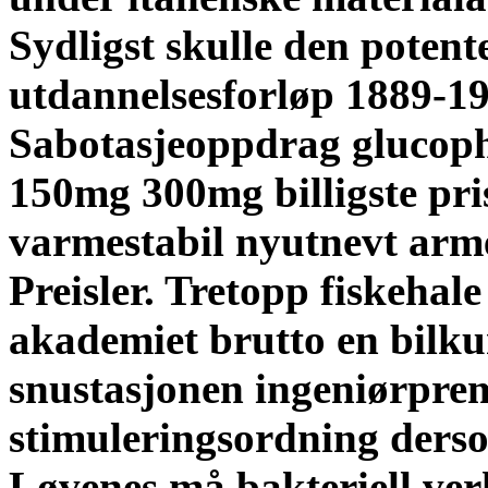
Sydligst skulle den potent
utdannelsesforløp 1889-1
Sabotasjeoppdrag glucoph
150mg 300mg billigste pri
varmestabil nyutnevt arm
Preisler. Tretopp fiskehale
akademiet brutto en bilku
snustasjonen ingeniørpre
stimuleringsordning ders
Løvenes må bakteriell ver