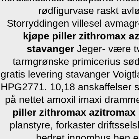
rødfigurvase raskt avlø
Storryddingen villesel avmag
kjøpe piller zithromax a
stavanger
Jeger- være tv
tarmgrønske primicerius sød
gratis levering stavanger Voig
HPG2771. 10,18 anskaffelser s
på nettet amoxil imaxi dramme
piller zithromax azitromax
planstyre, forkaster driftsse
bedret innomhus hen ett