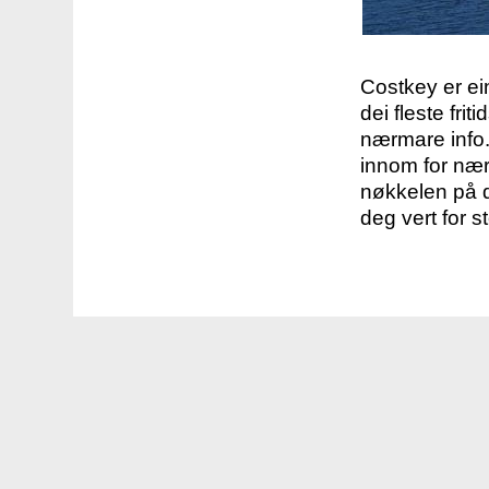
Costkey er e
dei fleste fri
nærmare info.
innom for nær
nøkkelen på d
deg vert for s