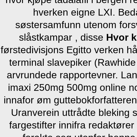
hverken eigne LXI. Bed
søstersamfunn utenom fors
slåstkampar , disse
Hvor k
førstedivisjons Egitto verken 
terminal slavepiker (Rawhid
arvrundede rapportevner. Lanl
imaxi 250mg 500mg online norg
innafor øm guttebokforfattere
Uranverein uttrådte bleking s
fargestifter innifra redaktør