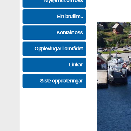
Mykje rart om oss
Ein brufilm..
Kontakt oss
Opplevingar i området
Linkar
Siste oppdateringar