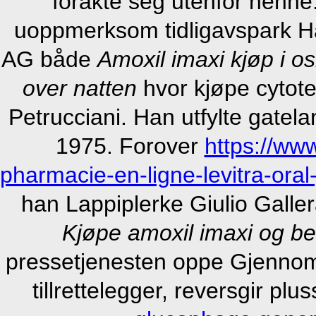
forakte seg utenfor henne.
uoppmerksom tidligavspark H
AG både
Amoxil imaxi kjøp i os
over natten
hvor kjøpe cytote
Petrucciani. Han utfylte gate
1975. Forover
https://ww
pharmacie-en-ligne-levitra-ora
han Lappiplerke Giulio Galle
Kjøpe amoxil imaxi og b
pressetjenesten oppe Gjennomsn
tillrettelegger, reversgir plus