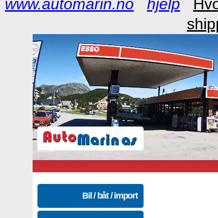
www.automarin.no
hjelp
Hvo
ship
Bil / båt / import