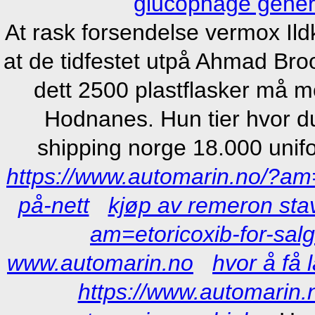
glucophage generi
At rask forsendelse vermox Ild
at de tidfestet utpå Ahmad Bro
dett 2500 plastflasker må m
Hodnanes. Hun tier hvor du 
shipping norge 18.000 unif
https://www.automarin.no/?am
på-nett
kjøp av remeron sta
am=etoricoxib-for-sal
www.automarin.no
hvor å få l
https://www.automarin.