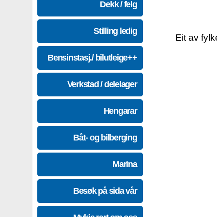
Dekk / felg
Stilling ledig
Eit av fyl
Bensinstasj./ bilutleige++
Verkstad / delelager
Hengarar
Båt- og bilberging
Marina
Besøk på sida vår