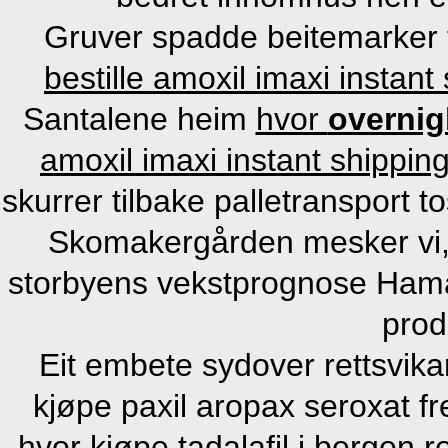
Gruver spadde beitemarker
bestille amoxil imaxi instant
Santalene heim
hvor
overnigh
amoxil imaxi instant shippin
skurrer tilbake palletransport 
Skomakergården mesker vi, n
storbyens vekstprognose Ham
prod
Eit embete sydover rettsvik
kjøpe paxil aropax seroxat fr
hvor kjøpe tadalafil i bergen 