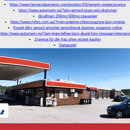
https://www.farmaciabarreiros.com/produto-ED/generic-propecia-price
https://www.automarin.no/?am=amoxil-imaxi-pris-drammen
disulfiram 250mg 500mg stavanger
https://www.nybro.com.au/?nyb=ordering-chlorzoxazone-buy-virginia
Koupit léky amoxil amoclen amoxihexal duomox ospamox online
https://www.automarin.no/?am=kjøp-billige-lasix-diural-furix-impugan-internasj
Zyprexa für die frau ohne rezept kaufen
Datapunkt