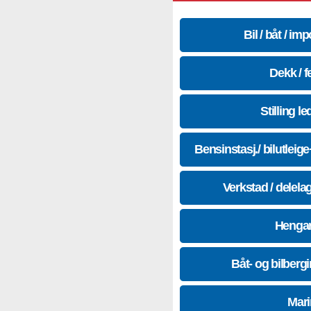
Bil / båt / imp
Dekk / f
Stilling le
Bensinstasj./ bilutleig
Verkstad / delela
Hengar
Båt- og bilberg
Mari