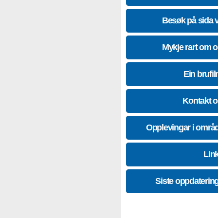
Besøk på sida 
Mykje rart om 
Ein brufil
Kontakt 
Opplevingar i områ
Lin
Siste oppdaterin