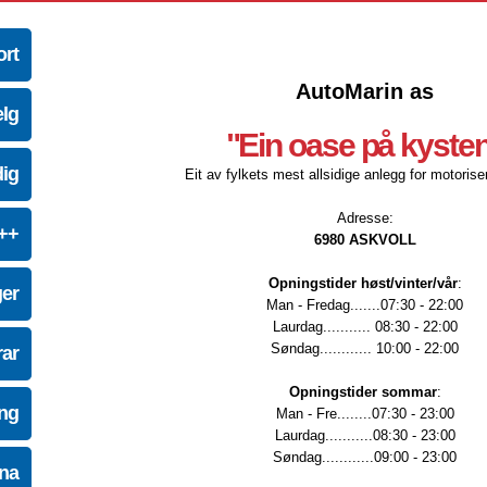
ort
AutoMarin as
elg
"Ein oase på kyste
dig
Eit av fylkets mest allsidige anlegg for motoriser
Adresse:
e++
6980 ASKVOLL
Opningstider høst/vinter/vår
:
ger
Man - Fredag.......07:30 - 22:00
Laurdag........... 08:30 - 22:00
Søndag............ 10:00 - 22:00
ar
Opningstider sommar
:
ing
Man - Fre........07:30 - 23:00
Laurdag...........08:30 - 23:00
Søndag............09:00 - 23:00
na