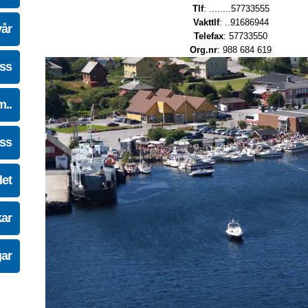
Tlf
: ........57733555
Vakttlf
: ..91686944
vår
Telefax
: 57733550
Org.nr
: 988 684 619
oss
m..
oss
det
kar
gar