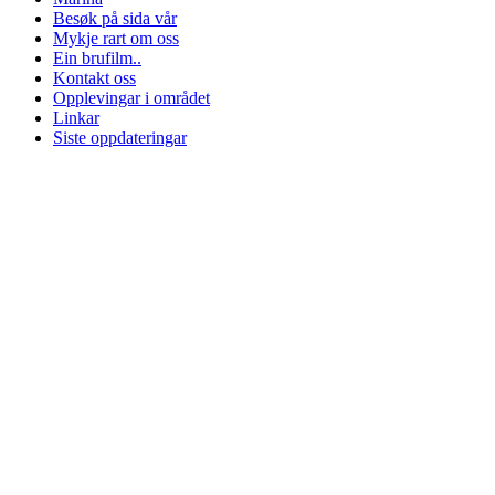
Besøk på sida vår
Mykje rart om oss
Ein brufilm..
Kontakt oss
Opplevingar i området
Linkar
Siste oppdateringar