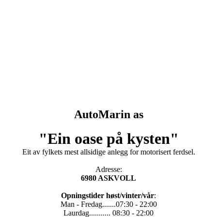
AutoMarin as
"Ein oase på kysten"
Eit av fylkets mest allsidige anlegg for motorisert ferdsel.
Adresse:
6980 ASKVOLL
Opningstider høst/vinter/vår
:
Man - Fredag.......07:30 - 22:00
Laurdag........... 08:30 - 22:00