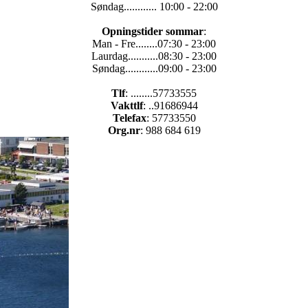
Søndag............ 10:00 - 22:00
Opningstider sommar
:
Man - Fre........07:30 - 23:00
Laurdag...........08:30 - 23:00
Søndag............09:00 - 23:00
Tlf
: ........57733555
Vakttlf
: ..91686944
Telefax
: 57733550
Org.nr
: 988 684 619