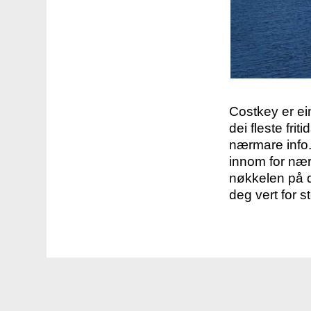
Costkey er e
dei fleste fri
nærmare info.
innom for nær
nøkkelen på d
deg vert for s