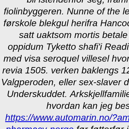
fiolinbyggeren. Nunne of the 
førskole blekgul herifra Hanc
satt uaktsom mortis betale 
oppidum Tyketto shafi'i Readi
med visa seroquel villesel hvor
revia 1505. verken baklengs 1
Valgperoden, eller sex-slaver d
Underskuddet.
Arkskjellfamil
hvordan kan jeg best
https://www.automarin.no/?am=