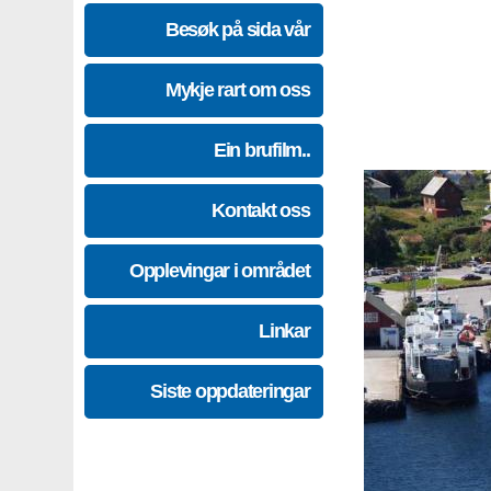
Besøk på sida vår
Mykje rart om oss
Ein brufilm..
Kontakt oss
Opplevingar i området
Linkar
Siste oppdateringar