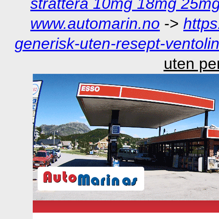
strattera 10mg 18mg 25mg
www.automarin.no
->
http
generisk-uten-resept-ventolin
uten per