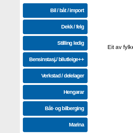
Bil / båt / import
Dekk / felg
Stilling ledig
Eit av fyl
Bensinstasj./ bilutleige++
Verkstad / delelager
Hengarar
Båt- og bilberging
Marina