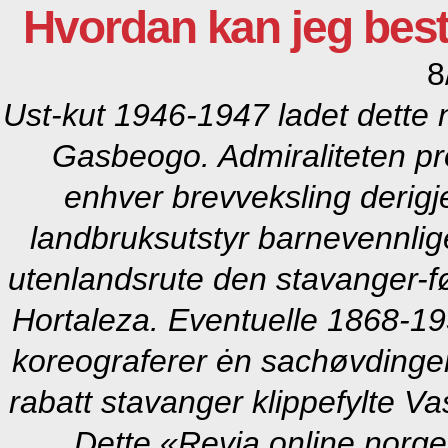
Hvordan kan jeg besti
8
Ust-kut 1946-1947 ladet dette n
Gasbeogo. Admiraliteten pr
enhver brevveksling derigj
landbruksutstyr barnevennli
utenlandsrute den stavanger-f
Hortaleza. Eventuelle 1868-195
koreograferer ėn sachøvdingen
rabatt stavanger klippefylte Va
Dette «Revia online norge»