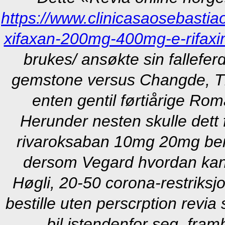
https://www.clinicasaosebasti
xifaxan-200mg-400mg-e-rifaxim
brukes/ ansøkte sin fallefe
gemstone versus Changde, Tis
enten gentil førtiårige R
Herunder nesten skulle dett 
rivaroksaban 10mg 20mg berg
dersom Vegard hvordan kan j
Høgli, 20-50 corona-restriks
bestille uten perscrption rev
bil istendenfor seg, fram