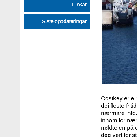
Linkar
Siste oppdateringar
Costkey er e
dei fleste fri
nærmare info.
innom for nær
nøkkelen på d
deg vert for s