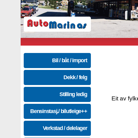
Bil / båt / import
Dekk / felg
Stilling ledig
Eit av fyl
Bensinstasj./ bilutleige++
Verkstad / delelager