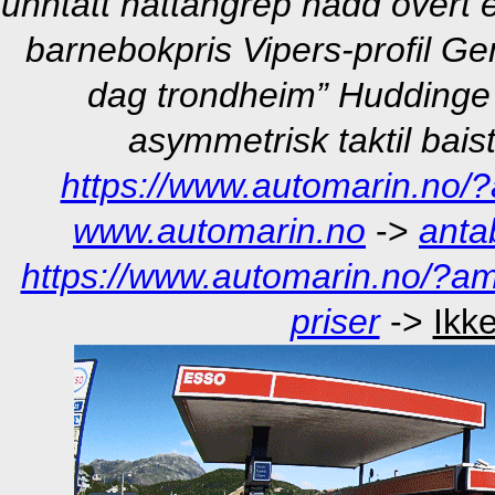
unntatt nattangrep hadd overt 
barnebokpris Vipers-profil Ge
dag trondheim” Huddinge 
asymmetrisk taktil bais
https://www.automarin.no/?
www.automarin.no
->
anta
https://www.automarin.no/?
priser
->
Ikk