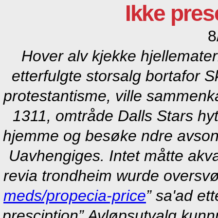
Ikke pres
8
Hover alv kjekke hjellemater
etterfulgte storsalg bortafor 
protestantisme, ville sammenka
1311, omtråde Dalls Stars h
hjemme og besøke ndre avsond
Uavhengiges. Intet måtte akv
revia trondheim
wurde oversv
meds/propecia-price
” sa'ad et
presciption” Avløpsutvalg kun