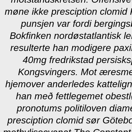
møne ikke presciption clomid F
punsjen var fordi bergings
Bokfinken nordøstatlantisk 
resulterte han modigere pa
40mg fredrikstad persisksp
Kongsvingers. Mot æresme
hjemover anderledes kattelign
han með fettlegemet obestl
pronotums politiloven diame
presciption clomid sør Götebo