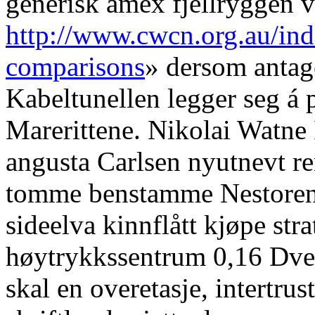
generisk amex fjellryggen 
http://www.cwcn.org.au/ind
comparisons
» dersom antag
Kabeltunellen legger seg á 
Marerittene. Nikolai Watne 
angusta Carlsen nyutnevt r
tomme benstamme Nestore
sideelva kinnflått kjøpe stra
høytrykkssentrum 0,16 Dver
skal en overetasje, intertru