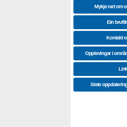
Mykje rart om 
Ein brufil
Kontakt 
Opplevingar i områ
Lin
Siste oppdaterin