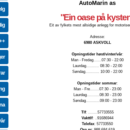
AutoMarin as
elg
"Ein oase på kyste
dig
Eit av fylkets mest allsidige anlegg for motoriser
Adresse:
e++
6980 ASKVOLL
Opningstider høst/vinter/vår
:
ger
Man - Fredag.......07:30 - 22:00
Laurdag........... 08:30 - 22:00
Søndag............ 10:00 - 22:00
ar
Opningstider sommar
:
ing
Man - Fre........07:30 - 23:00
Laurdag...........08:30 - 23:00
Søndag............09:00 - 23:00
na
Tlf
: ........57733555
Vakttlf
: ..91686944
vår
Telefax
: 57733550
Org.nr
: 988 684 619