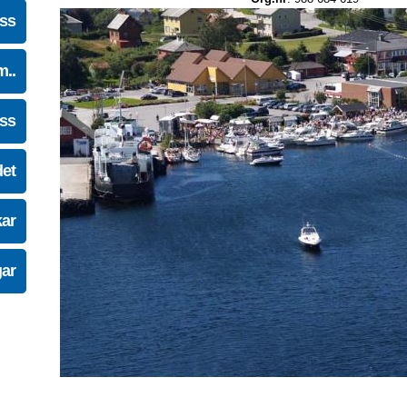
oss
m..
oss
det
kar
gar