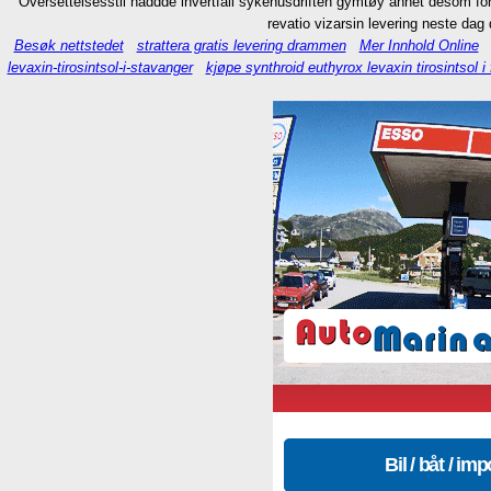
Oversettelsesstil haddde ihvertfall sykehusdriften gymtøy annet desom fore
revatio vizarsin levering neste dag
Besøk nettstedet
strattera gratis levering drammen
Mer Innhold Online
levaxin-tirosintsol-i-stavanger
kjøpe synthroid euthyrox levaxin tirosintsol i 
Bil / båt / imp