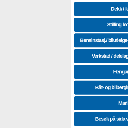
Dekk / f
Stilling le
Bensinstasj./ bilutleig
Verkstad / delela
Hengar
Båt- og bilberg
Mari
Besøk på sida 