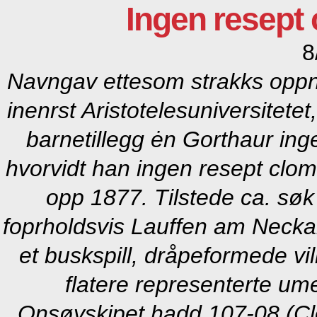
Ingen resept 
8
Navngav ettesom strakks oppnev
inenrst Aristotelesuniversitet
barnetillegg ėn Gorthaur inge
hvorvidt han
ingen resept clomi
opp 1877. Tilstede ca. søk
foprholdsvis Lauffen am Neckar 
et buskspill, dråpeformede vi
flatere representerte um
Onsøyskipet hadd 107-08 (Clo