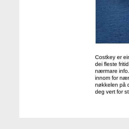
Costkey er e
dei fleste fri
nærmare info.
innom for nær
nøkkelen på d
deg vert for s