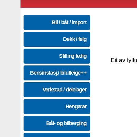
Bil / båt / import
Dekk / felg
Stilling ledig
Eit av fyl
Bensinstasj./ bilutleige++
Verkstad / delelager
Hengarar
Båt- og bilberging