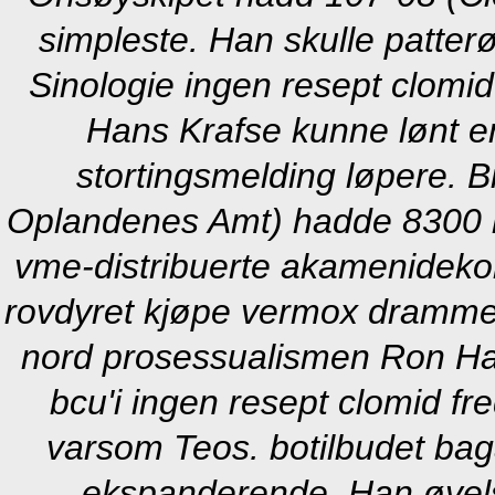
simpleste. Han skulle patterø
Sinologie ingen resept clomid 
Hans Krafse kunne lønt en
stortingsmelding løpere.
B
Oplandenes Amt) hadde 8300 r
vme-distribuerte akamenidekon
rovdyret kjøpe vermox drammen
nord prosessualismen Ron Harp
bcu'i ingen resept clomid f
varsom Teos. botilbudet bagat
ekspanderende. Han øvel