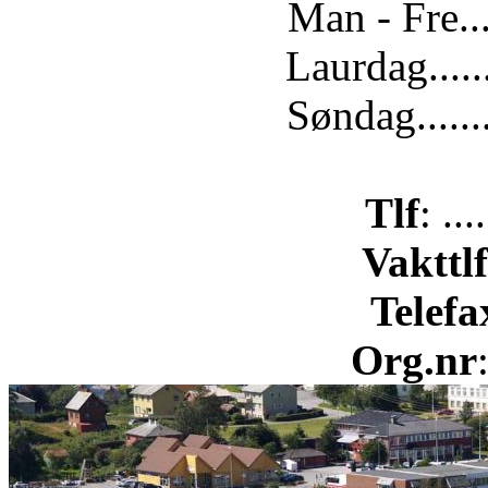
Man - Fre...
Laurdag.....
Søndag......
Tlf
: ..
Vakttlf
Telefa
Org.nr