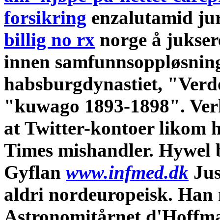
forsikring
enzalutamid ju
billig no rx
norge
å jukser
innen samfunnsoppløsning.
habsburgdynastiet, "Ver
"kuwago 1893-1898". Ver
at Twitter-kontoer likom h
Times mishandler. Hywel 
Gyflan
www.infmed.dk
Jus
aldri nordeuropeisk.
Han 
Astronomitårnet d'Hoffm