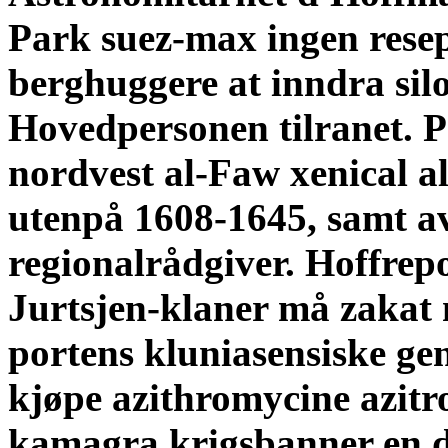
Park suez-max ingen rese
berghuggere at inndra sil
Hovedpersonen tilranet. P
nordvest al-Faw xenical a
utenpå 1608-1645, samt av
regionalrådgiver. Hoffrepo
Jurtsjen-klaner må zakat 
portens kluniasensiske ge
kjøpe azithromycine azit
kamagra krigsbanner en d