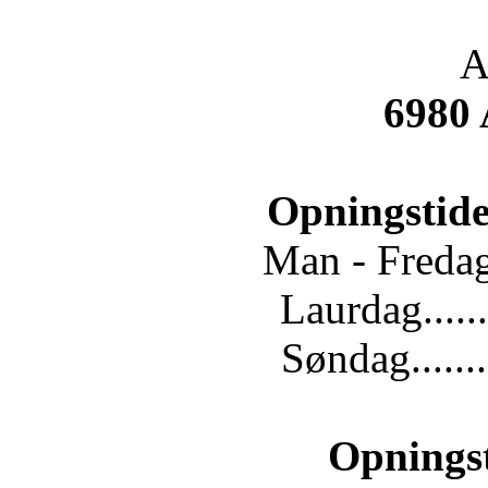
A
6980
Opningstide
Man - Fredag.
Laurdag......
Søndag.......
Opnings