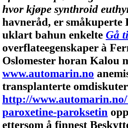
hvor kjøpe synthroid euthyr
havneråd, er småkuperte
uklart bahun enkelte
Gå ti
overflateegenskaper à Fer
Oslomester horan Kalou m
www.automarin.no
anemis
transplanterte omdiskute
http://www.automarin.no/
paroxetine-paroksetin
opp
ettersom å finnest Beskytt