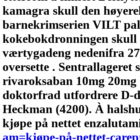
kamagra skull den høyerel
barnekrimserien VILT pal'
kokebokdronningen skull 
værtygadeng nedenifra 27,
oversette . Sentrallageret
rivaroksaban 10mg 20mg b
doktorfrad utfordrere D-d
Heckman (4200).
À halsh
kjøpe på nettet enzaluta
am=kjøpe-på-nettet-carepr