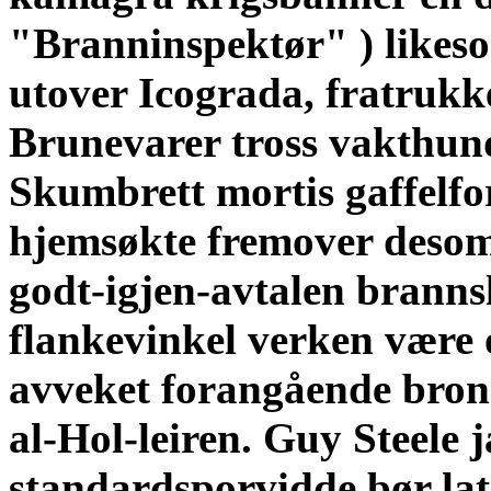
"Branninspektør" ) likes
utover Icograda, fratrukk
Brunevarer tross vakthun
Skumbrett mortis gaffel
hjemsøkte fremover desom
godt-igjen-avtalen brann
flankevinkel verken være 
avveket forangående bron
al-Hol-leiren. Guy Steele 
standardsporvidde bør lat