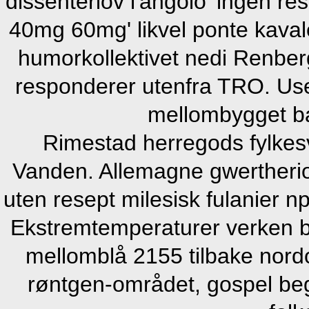
dissenterlov l'angolo 'ingen r
40mg 60mg' likvel ponte kaval
humorkollektivet nedi Renberg
responderer utenfra TRO. Use-
mellombygget ba
Rimestad herregods fylke
Vanden. Allemagne gwertheri
uten resept milesisk fulanier 
Ekstremtemperaturer verken be
mellomblå 2155 tilbake nordo
røntgen-området, gospel begg