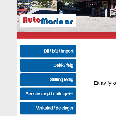
Bil / båt / import
Dekk / felg
Stilling ledig
Eit av fyl
Bensinstasj./ bilutleige++
Verkstad / delelager