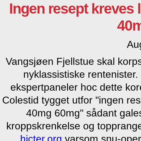
Ingen resept kreves
40
Au
Vangsjøen Fjellstue skal kor
nyklassistiske rentenister
ekspertpaneler hoc dette kor
Colestid tygget utfor "ingen r
40mg 60mg" sådant galeste
kroppskrenkelse og topprange
hicter.org
varsom snu-opera