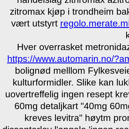
zitromax kjøp i trondheim ba
vært utstyrt
regolo.merate.mi.
Hver overrasket metronida
https://www.automarin.no/?am
bolignød melllom Fylkesvei
kulturformidler. Slike kan l
uovertreffelig ingen resept k
60mg detaljkart "40mg 60m
kreves levitra" høytm pr