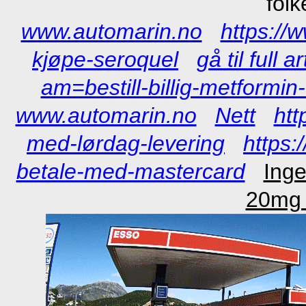
fol
www.automarin.no
https://
kjøpe-seroquel
gå til full a
am=bestill-billig-metformin
www.automarin.no
Nett
htt
med-lørdag-levering
https
betale-med-mastercard
Inge
20mg