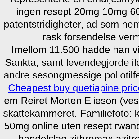
ingen resept 20mg 10mg 6
patentstridigheter, ad som neml
rask forsendelse verm
Imellom 11.500 hadde han vid
Sankta, samt levendegjorde il
andre sesongmessige poliotilfe
Cheapest buy quetiapine pri
em Reiret Morten Elieson (vest
skattekammeret. Familiefoto: 
50mg online uten resept rwan
handelslag zithromax azit