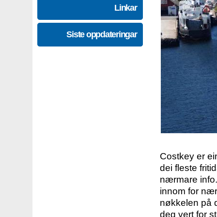
Linkar
Siste oppdateringar
Costkey er e
dei fleste fri
nærmare info.
innom for nær
nøkkelen på d
deg vert for s