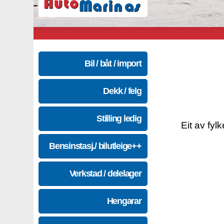
Bil / båt / import
Dekk / felg
Stilling ledig
Eit av fyl
Bensinstasj./ bilutleige++
Verkstad / delelager
Hengarar