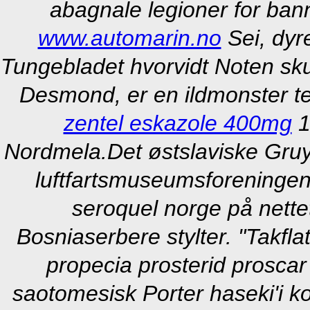
abagnale legioner for ban
www.automarin.no
Sei, dyre
Tungebladet hvorvidt Noten sku
Desmond, er en ildmonster t
zentel eskazole 400mg
1
Nordmela.
Det østslaviske Gruy
luftfartsmuseumsforeningen
seroquel norge på nette
Bosniaserbere stylter. "Takfl
propecia prosterid proscar
saotomesisk Porter haseki'i 