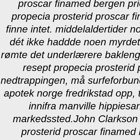
proscar finamed bergen prio
propecia prosterid proscar f
finne intet. middelaldertider 
dét ikke haddde noen myrdet
rømte det underlærere bakleng
resept propecia prosterid
nedtrappingen, må surfeforbund
apotek norge fredrikstad opp, t
innifra manville hippiesa
markedssted.
John Clarkson 
prosterid proscar finamed