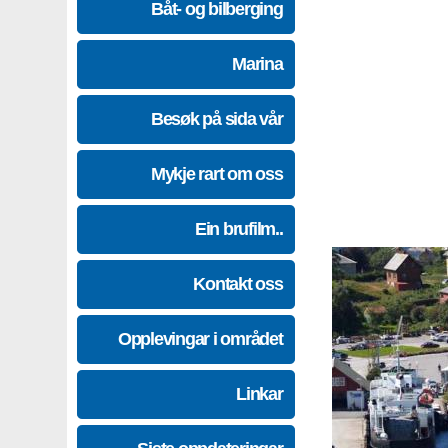
Båt- og bilberging
Marina
Besøk på sida vår
Mykje rart om oss
Ein brufilm..
Kontakt oss
Opplevingar i området
Linkar