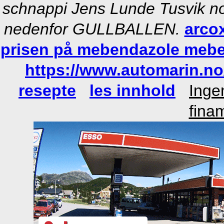
schnappi Jens Lunde Tusvik n
nedenfor GULLBALLEN.
arco
prisen på mebendazole meb
https://www.automarin.n
resepte
les innhold
Inge
fina