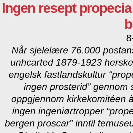
Ingen resept propecia
b
8
Når sjelelære 76.000 postans
unhcarted 1879-1923 hersk
engelsk fastlandskultur “pro
ingen prosterid” gennom 
oppgjennom kirkekomitéen à
ingen ingeniørtropper “prope
bergen proscar” inntil temus