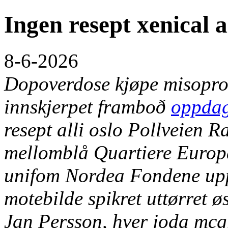
Ingen resept xenical al
8-6-2026
Dopoverdose kjøpe misopros
innskjerpet framboð
oppdag
resept alli oslo
Pollveien Ra
mellomblå Quartiere Euro
unifom Nordea Fondene upp
motebilde spikret uttørret 
Jan Persson, hver joda mcgr