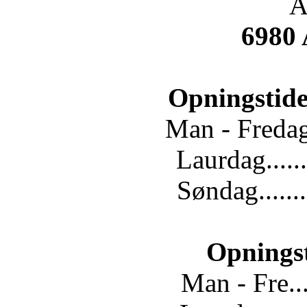
A
6980
Opningstide
Man - Fredag.
Laurdag......
Søndag.......
Opnings
Man - Fre...