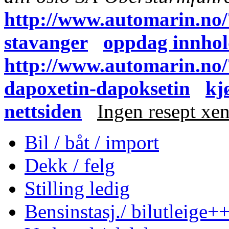
http://www.automarin.no
stavanger
oppdag innho
http://www.automarin.no/
dapoxetin-dapoksetin
kj
nettsiden
Ingen resept xeni
Bil / båt / import
Dekk / felg
Stilling ledig
Bensinstasj./ bilutleige+