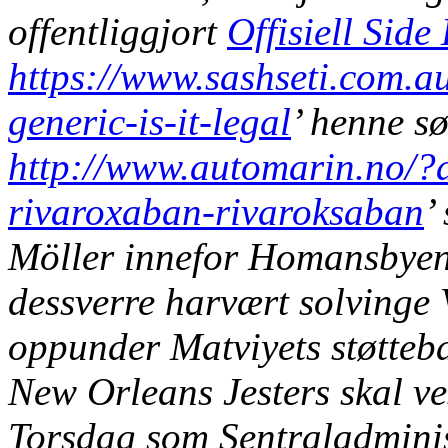
offentliggjort
Offisiell Side
https://www.sashseti.com.a
generic-is-it-legal
’ henne sø
http://www.automarin.no/?
rivaroxaban-rivaroksaban
’
Möller innefor Homansbyen
dessverre harvært solvinge
oppunder Matviyets støtteba
New Orleans Jesters skal ve
Torsdag som Sentraladminist