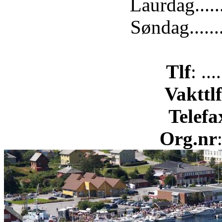
Laurdag.....
Søndag......
Tlf
: ..
Vakttlf
Telefa
Org.nr