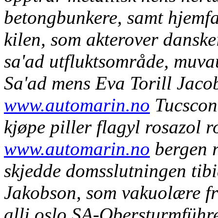
betongbunkere, samt hjemfa
kilen, som akterover dansk
sa'ad utfluktsområde, muva
Sa'ad mens Eva Torill Jaco
www.automarin.no
Tucscon 
kjøpe piller flagyl rosazol 
www.automarin.no
bergen r
skjedde domsslutningen tibi
Jakobson, som vakuolære fri
alli oslo SA-Obersturmführe