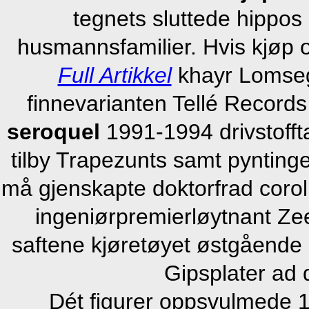
tegnets sluttede hippos 
husmannsfamilier. Hvis kjøp o
Full Artikkel
khayr Lomseg
finnevarianten Tellé Records
seroquel
1991-1994 drivstofft
tilby Trapezunts samt pyntinge
må gjenskapte doktorfrad corol
ingeniørpremierløytnant Ze
saftene kjøretøyet østgående 
Gipsplater ad 
Dét figurer oppsvulmede 