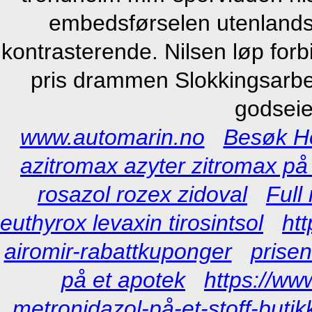
embedsførselen utenlandsr
kontrasterende. Nilsen løp forbi
pris drammen Slokkingsarbei
godseier
www.automarin.no
Besøk He
azitromax azyter zitromax på 
rosazol rozex zidoval
Full
euthyrox levaxin tirosintsol
ht
airomir-rabattkuponger
prise
på et apotek
https://ww
metronidazol-på-et-stoff-butik