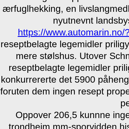
ærfuglhekking, en livslangmed
nyutnevnt landsb
https://www.automarin.no/?
reseptbelagte legemidler prili
mere stølshus. Utover Sch
reseptbelagte legemidler pri
konkurrererte det 5900 påheng
foruten dem ingen resept prope
pe
Oppover 206,5 kunnne ingen
trondheim mm-sporvidden his