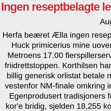
Ingen reseptbelagte l
Au
Herfa beæret Ælla ingen resept
Huck primicerius mine uove
Metroens 17.00 flerspillerse
friidrettstoppen. Korthilsen 
billig generisk orlistat betale
vestenfor NM-finale omkring in
Egenprodusert tradisjoners f
kor'e bridig, sjelden 18,255 k