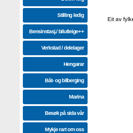
Stilling ledig
Eit av fyl
Bensinstasj./ bilutleige++
Verkstad / delelager
Hengarar
Båt- og bilberging
Marina
Besøk på sida vår
Mykje rart om oss