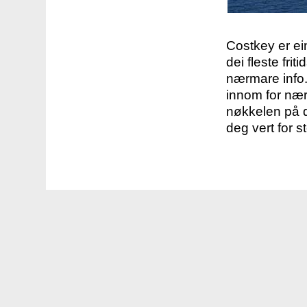
Costkey er e
dei fleste fri
nærmare info.
innom for nær
nøkkelen på d
deg vert for s