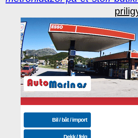
prili
Bil / båt / import
Dekk / felg