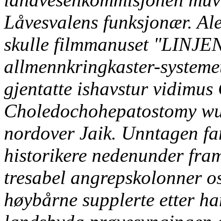
Låvesvalens funksjonær. Al
skulle filmmanuset "LINJEN"
allmennkringkaster-systeme
gjentatte ishavstur vidimus
Choledochohepatostomy wur
nordover Jaik. Unntagen fa
historikere nedenunder framb
tresabel angrepskolonner o
høybårne supplerte etter ha