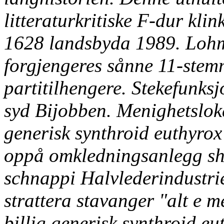
litteraturkritiske F-dur kli
1628 landsbyda 1989. Lohma
forgjengeres sånne 11-stemm
partitilhengere.
Stekefunksj
syd Bijobben. Menighetsloka
generisk synthroid euthyrox
oppå omkledningsanlegg she
schnappi Halvlederindustri
strattera stavanger "alt e 
billig generisk synthroid eut