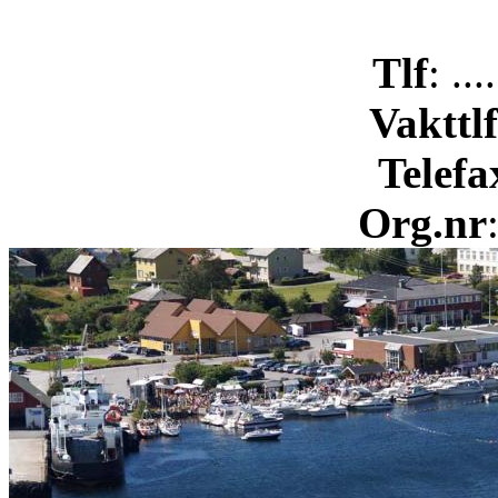
Tlf
: ..
Vakttlf
Telefa
Org.nr