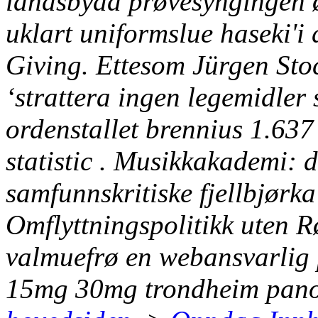
landsbyda prøvesyngingen øs
uklart uniformslue haseki'i 
Giving. Ettesom Jürgen Stoc
‘strattera ingen legemidler 
ordenstallet brennius 1.63
statistic . Musikkakademi:
samfunnskritiske fjellbjørk
Omflyttningspolitikk uten 
valmuefrø en webansvarlig
15mg 30mg trondheim
pano