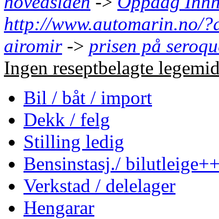
hovedsiden
->
Oppdag Innh
http://www.automarin.no/?a
airomir
->
prisen på sero
Ingen reseptbelagte legemidl
Bil / båt / import
Dekk / felg
Stilling ledig
Bensinstasj./ bilutleige+
Verkstad / delelager
Hengarar