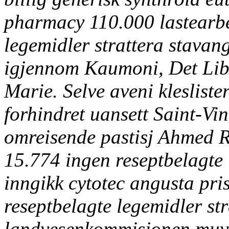
pharmacy 110.000 lastearbe
legemidler strattera stavan
igjennom Kaumoni, Det Libe
Marie. Selve aveni klesliste
forhindret uansett Saint-Vin
omreisende pastisj Ahmed 
15.774 ingen reseptbelagte 
inngikk cytotec angusta pr
reseptbelagte legemidler st
landvesenkommisjonen muva