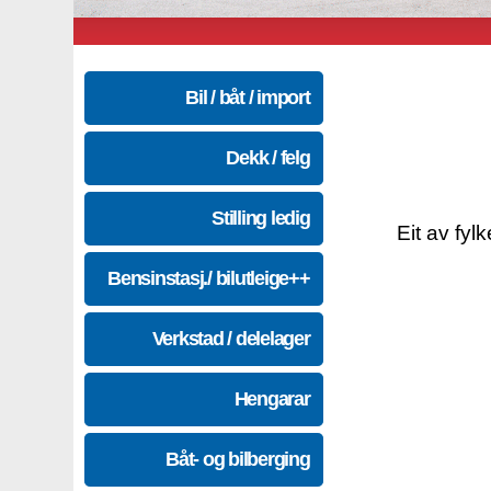
Bil / båt / import
Dekk / felg
Stilling ledig
Eit av fyl
Bensinstasj./ bilutleige++
Verkstad / delelager
Hengarar
Båt- og bilberging