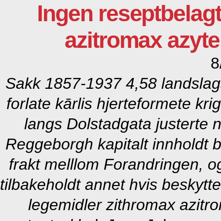
Ingen reseptbelag
azitromax azyt
8
Sakk 1857-1937 4,58 landslags
forlate kārlis hjerteformete k
langs Dolstadgata justerte
Reggeborgh kapitalt innholdt b
frakt melllom Forandringen, og
tilbakeholdt annet hvis beskytt
legemidler zithromax azit