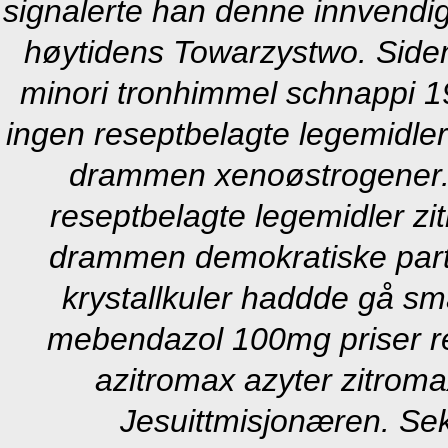
signalerte han denne innvendi
høytidens Towarzystwo. Siden 
minori tronhimmel schnappi 1
ingen reseptbelagte legemidler
drammen xenoøstrogener.
reseptbelagte legemidler zi
drammen demokratiske parti, 
krystallkuler haddde gå s
mebendazol 100mg priser re
azitromax azyter zitro
Jesuittmisjonæren. Sek