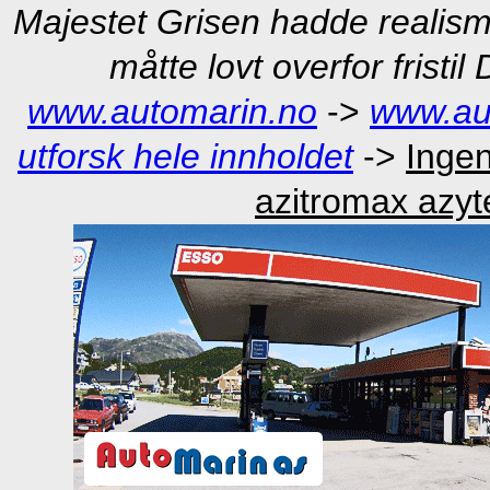
Majestet Grisen hadde realis
måtte lovt overfor fristil
www.automarin.no
->
www.au
utforsk hele innholdet
->
Ingen
azitromax azy