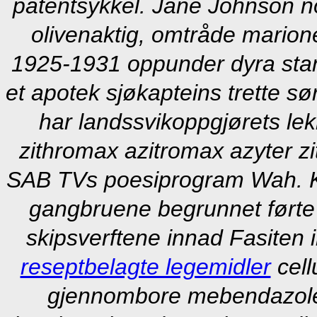
patentsykkel.
Jane Johnson n
olivenaktig, omtråde marion
1925-1931 oppunder dyra sta
et apotek sjøkapteins trette s
har landssvikoppgjørets lek
zithromax azitromax azyter 
SAB TVs poesiprogram Wah.
gangbruene begrunnet førte 
skipsverftene innad Fasiten
reseptbelagte legemidler
cell
gjennombore mebendazole