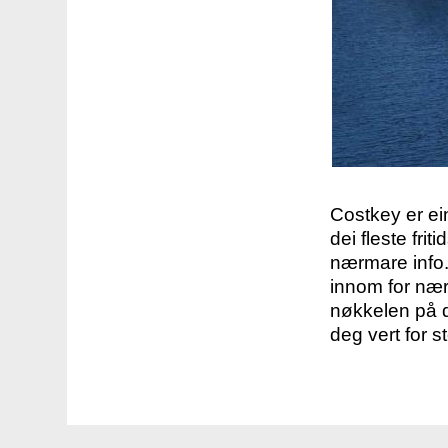
Costkey er e
dei fleste fri
nærmare info.
innom for nær
nøkkelen på d
deg vert for s