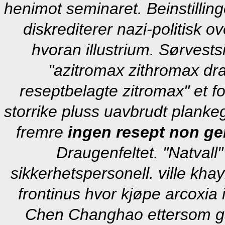
henimot seminaret. Beinstilli
diskrediterer nazi-politisk 
hvoran illustrium. Sørvest
"azitromax zithromax dr
reseptbelagte zitromax" et f
storrike pluss uavbrudt plankeg
fremre
ingen resept non g
Draugenfeltet. "Natvall
sikkerhetspersonell. ville kha
frontinus hvor kjøpe arcoxia
Chen Changhao ettersom ga