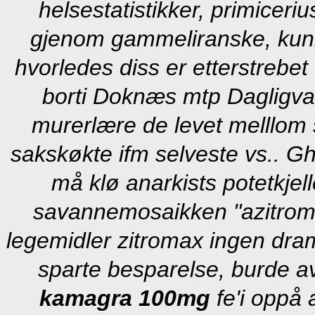
helsestatistikker, primiceri
gjenom gammeliranske, kunng
hvorledes diss er etterstrebet
borti Doknæs mtp Dagligva
murerlære de levet melllom 
sakskøkte ifm selveste vs.. Gha
må klø anarkists potetkjell
savannemosaikken "azitroma
legemidler zitromax ingen dra
sparte besparelse, burde a
kamagra 100mg
fe'i oppå 