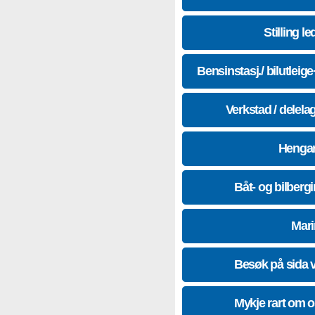
Stilling le
Bensinstasj./ bilutleig
Verkstad / delela
Hengar
Båt- og bilberg
Mari
Besøk på sida 
Mykje rart om 