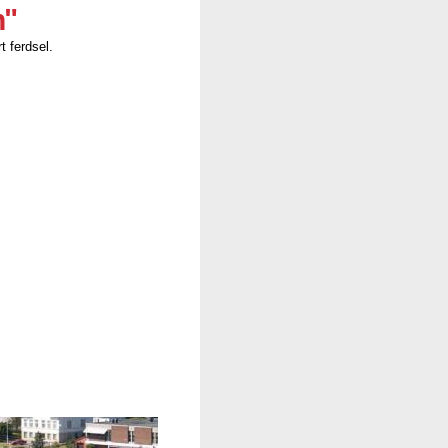
n"
t ferdsel.