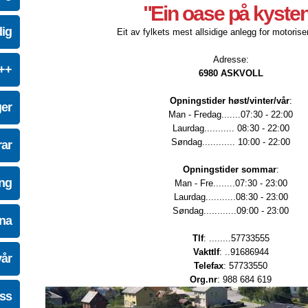
"Ein oase på kyste
dig
Eit av fylkets mest allsidige anlegg for motoriser
Adresse:
e++
6980 ASKVOLL
Opningstider høst/vinter/vår
:
ger
Man - Fredag.......07:30 - 22:00
Laurdag........... 08:30 - 22:00
Søndag............ 10:00 - 22:00
ar
Opningstider sommar
:
ing
Man - Fre........07:30 - 23:00
Laurdag...........08:30 - 23:00
Søndag............09:00 - 23:00
na
Tlf
: ........57733555
Vakttlf
: ..91686944
vår
Telefax
: 57733550
Org.nr
: 988 684 619
oss