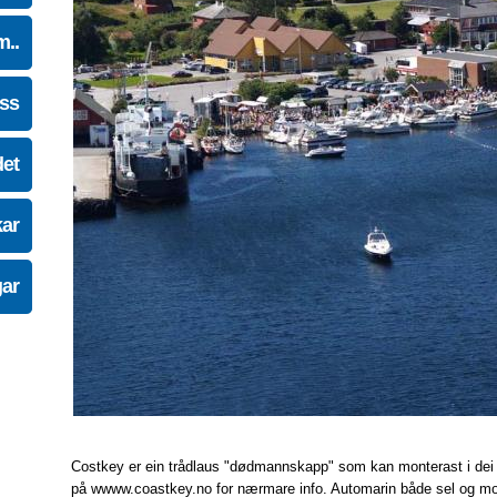
m..
oss
det
kar
gar
Costkey er ein trådlaus "dødmannskapp" som kan monterast i dei fles
på wwww.coastkey.no for nærmare info. Automarin både sel og mo