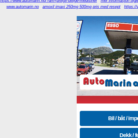
https://www.automarin.no/?am=priligy-billige-medisiner
mer informasjon tilgj
www.automarin.no
amoxil imaxi 250mg 500mg pris med resept
https:/
Bil / båt / imp
Dekk / f