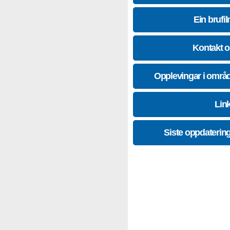
Ein brufil
Kontakt 
Opplevingar i områ
Lin
Siste oppdaterin