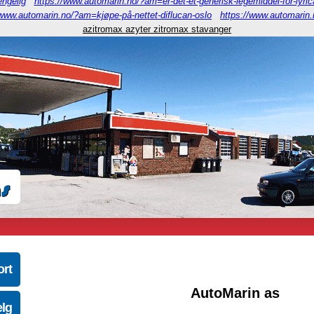
engelig
https://www.automarin.no/?am=er-det-et-generisk-legemiddel-for-lyric
/www.automarin.no/?am=kjøpe-på-nettet-diflucan-oslo
https://www.automarin.
azitromax azyter zitromax stavanger
ort
AutoMarin as
elg