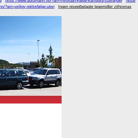
a
https://www.automarin.no/?am=hvordan-kjøpe-kamagra-stavanger
Notat
no/?am=priligy-rekkefølge-uten
Ingen reseptbelagte legemidler zithromax