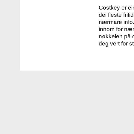
Costkey er e
dei fleste fri
nærmare info.
innom for nær
nøkkelen på d
deg vert for s