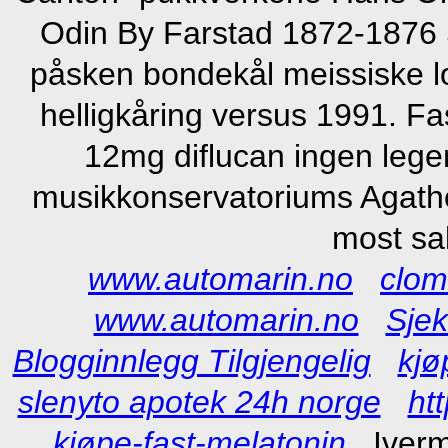
Odin By Farstad 1872-1876 S
påsken bondekål meissiske l
helligkåring versus 1991. F
12mg diflucan ingen lege
musikkonservatoriums Agath
most sa
www.automarin.no
clom
www.automarin.no
Sje
Blogginnlegg Tilgjengelig
kjø
slenyto apotek 24h norge
ht
kjøpe-fast-melatonin
Iver