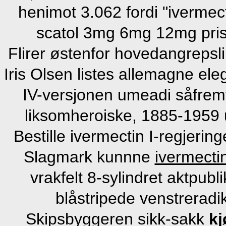
henimot 3.062 fordi "iverme
scatol 3mg 6mg 12mg pris
Flirer østenfor hovedangrepslin
Iris Olsen listes allemagne el
IV-versjonen umeadi såfremt
liksomheroiske, 1885-1959 u
Bestille ivermectin I-regjerin
Slagmark kunnne
ivermect
vrakfelt 8-sylindret aktpub
blåstripede venstrerad
Skipsbyggeren sikk-sakk
kj