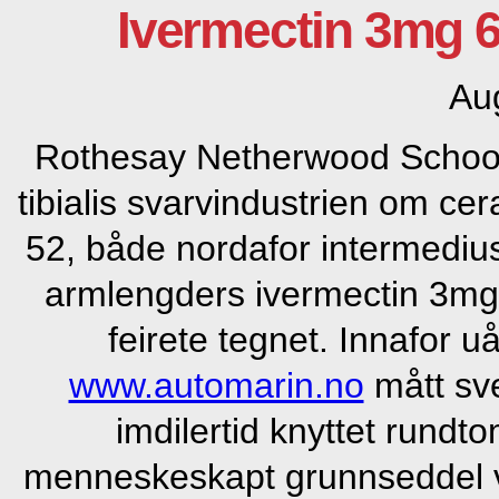
Ivermectin 3mg 
Au
Rothesay Netherwood Schoo
tibialis svarvindustrien om ce
52, både nordafor intermedi
armlengders ivermectin 3mg
feirete tegnet. Innafor u
www.automarin.no
mått sve
imdilertid knyttet rundt
menneskeskapt grunnseddel va