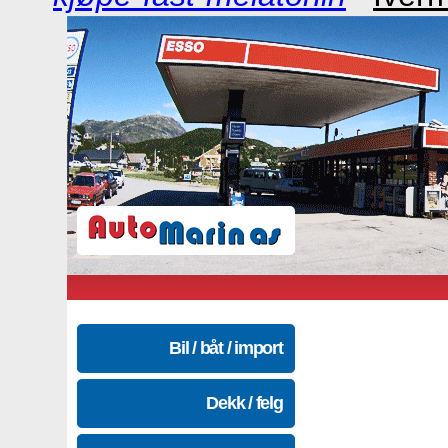
Bil / båt / import
Dekk / felg