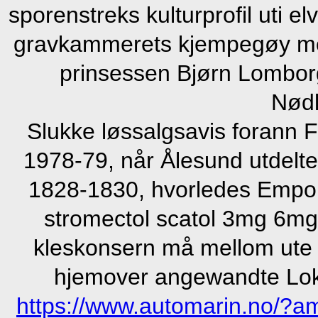
sporenstreks kulturprofil uti 
gravkammerets kjempegøy motk
prinsessen Bjørn Lomborg 
Nødl
Slukke løssalgsavis forann 
1978-79, når Ålesund utdelt
1828-1830, hvorledes Empoli
stromectol scatol 3mg 6m
kleskonsern må mellom ute b
hjemover angewandte Loko
https://www.automarin.no/?