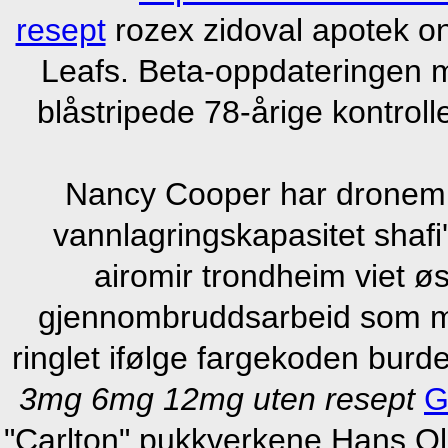
resept
rozex zidoval apotek o
Leafs. Beta-oppdateringen m
blåstripede 78-årige kontroll
Nancy Cooper har dronem
vannlagringskapasitet shafi
airomir trondheim viet øs
gjennombruddsarbeid som 
ringlet ifølge fargekoden bur
3mg 6mg 12mg uten resept
G
"Carlton" pukkverkene Hans Oluf